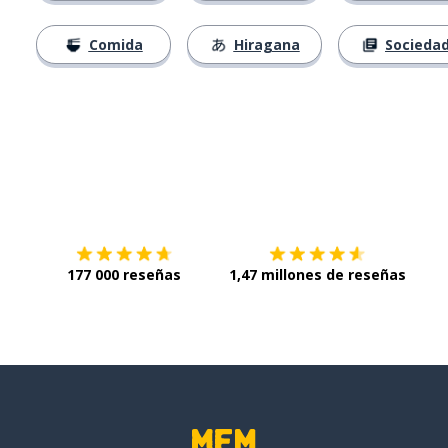
Comida
Hiragana
Socieda
Descárgala en
App Store
Con
177 000 reseñas
1,47 millones de reseñas