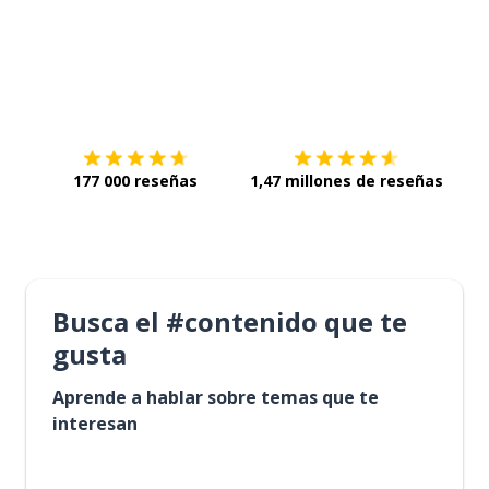
Descárgala en
App Store
Con
177 000 reseñas
1,47 millones de reseñas
Busca el #contenido que te
gusta
Aprende a hablar sobre temas que te
interesan