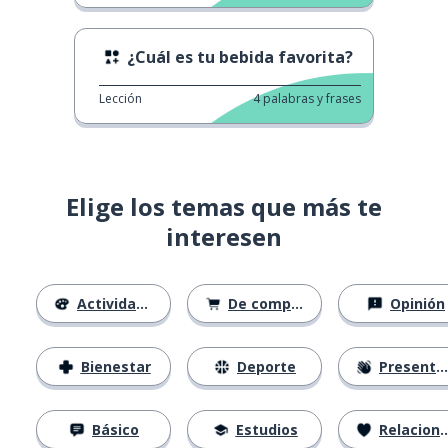
¿Cuál es tu bebida favorita?
Lección
4
palabras y frases
Elige los temas que más te
interesen
Actividades
De compras
Opinión
Bienestar
Deporte
Presentación
Básico
Estudios
Relaciones