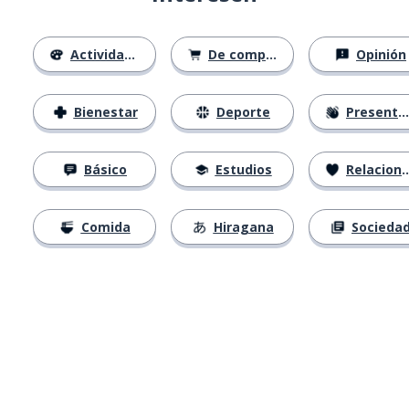
Actividades
De compras
Opinión
Bienestar
Deporte
Presentación
Básico
Estudios
Relaciones
Comida
Hiragana
Socieda
Descárgala en
App Store
Con