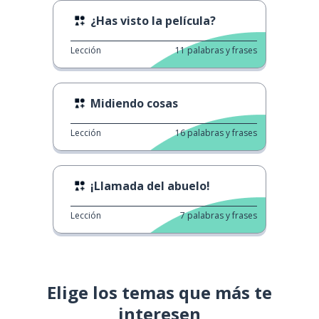
¿Has visto la película?
Lección
11
palabras y frases
Midiendo cosas
Lección
16
palabras y frases
¡Llamada del abuelo!
Lección
7
palabras y frases
Elige los temas que más te
interesen