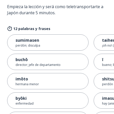
Empieza la lección y será como teletransportarte a
Japón durante 5 minutos.
12 palabras y frases
sumimasen
taihe
perdón; disculpa
¡oh no! 
buchō
ī
director; jefe de departamento
bueno; 
imōto
shits
hermana menor
perdón 
byōki
imas
enfermedad
hay (an