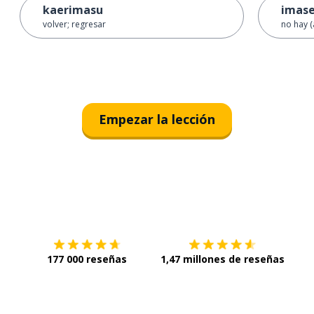
kaerimasu
imas
volver; regresar
no hay 
Empezar la lección
Descárgala en
App Store
Con
177 000 reseñas
1,47 millones de reseñas