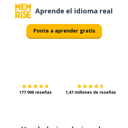
Aprende el idioma real
Ponte a aprender gratis
Descárgala en
App Store
Con
177 000 reseñas
1,47 millones de reseñas