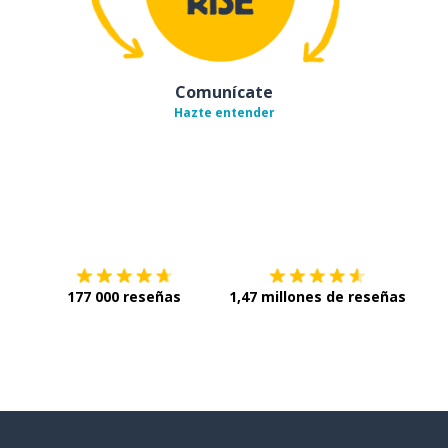
Comunícate
Hazte entender
Descárgala en
App Store
Con
177 000 reseñas
1,47 millones de reseñas