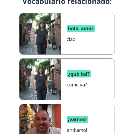
Vocabulario relacionado:
hola; adiós
ciao!
¿qué tal?
come va?
¡vamos!
andiamo!