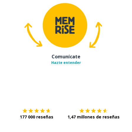
Comunícate
Hazte entender
Descárgala en
App Store
Con
177 000 reseñas
1,47 millones de reseñas