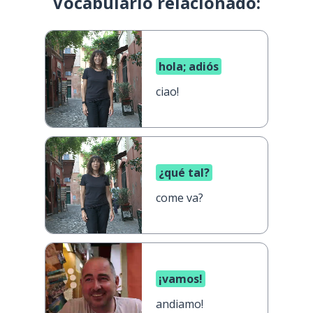
Vocabulario relacionado:
hola; adiós
ciao!
¿qué tal?
come va?
¡vamos!
andiamo!