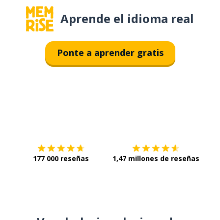
Aprende el idioma real
Ponte a aprender gratis
Descárgala en
App Store
Con
177 000 reseñas
1,47 millones de reseñas