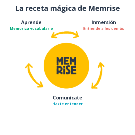
La receta mágica de Memrise
Aprende
Inmersión
Memoriza vocabulario
Entiende a los demás
Comunícate
Hazte entender
Descárgala en
App Store
Con