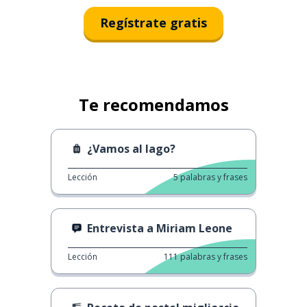
Regístrate gratis
Te recomendamos
¿Vamos al lago?
Lección
5
palabras y frases
Entrevista a Miriam Leone
Lección
111
palabras y frases