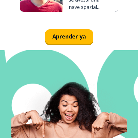
hasta los
nave spaziale
confines del
volerei ai
universo
confini
dell'universo
Aprender ya