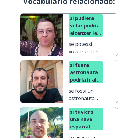
Vocabulario relacionado:
si pudiera
volar podría
alcanzar las
estrellas
se potessi
volare potrei
raggiungere
si fuera
le stelle
astronauta
podría ir al
espacio
se fossi un
astronauta
potrei andare
si tuviera
nello spazio
una nave
espacial,
volaría
se avessi una