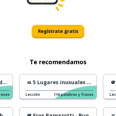
Regístrate gratis
Te recomendamos
os
5 Lugares inusuales para dormir
rases
Lección
116
palabras y frases
Lec
no
Eros Ramazotti - Buon Natale