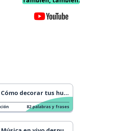
También, también.
Cómo decorar tus huevos de Pascua
ción
82
palabras y frases
Música en vivo después del Covid