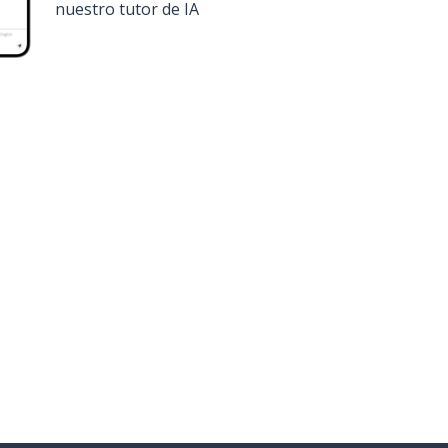
nuestro tutor de IA
onsíguela en
Google Play