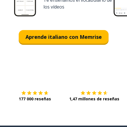
Te enseñamos el vocabulario de
los vídeos
Aprende italiano con Memrise
Descárgala en
App Store
C
177 000 reseñas
1,47 millones de reseñas