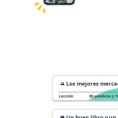
Los mejores mercados navideñ
Lección
83
palabras y f
Un buen libro y un buen vi