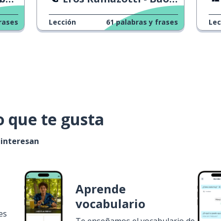
rases
Lección
61
palabras y frases
Lec
o que te gusta
 interesan
Aprende
vocabulario
es