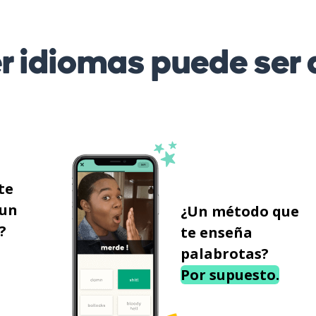
r idiomas puede ser d
te
 un
¿Un método que
?
te enseña
palabrotas?
Por supuesto.