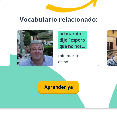
Vocabulario relacionado:
mi marido
dijo "espero
que no nos
perdamos"
mio marito
disse
"speriamo di
non perderci"
Aprender ya