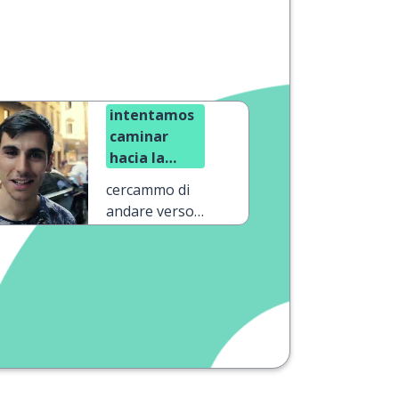
intentamos
caminar
hacia la
cascada,
cercammo di
pero era
andare verso
demasiado
le cascate, ma
peligroso
era troppo
pericoloso