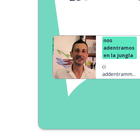
nos
adentramos
en la jungla
ci
addentrammo
nella giungla