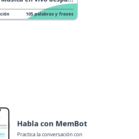
ción
105
palabras y frases
Habla con MemBot
Practica la conversación con