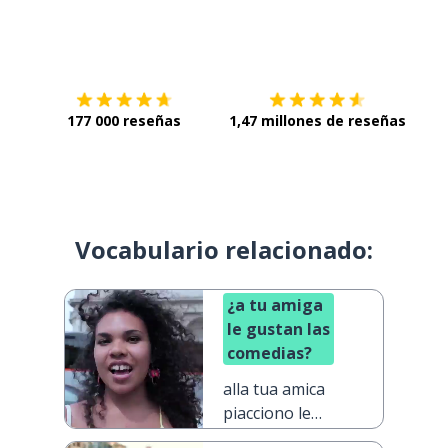
Descárgala en
App Store
Con
177 000 reseñas
1,47 millones de reseñas
Vocabulario relacionado:
¿a tu amiga
le gustan las
comedias?
alla tua amica
piacciono le
commedie?