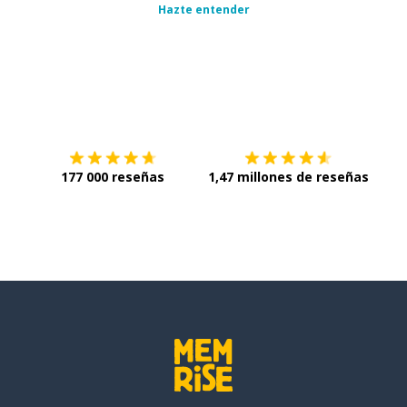
Hazte entender
Descárgala en
App Store
Con
177 000 reseñas
1,47 millones de reseñas