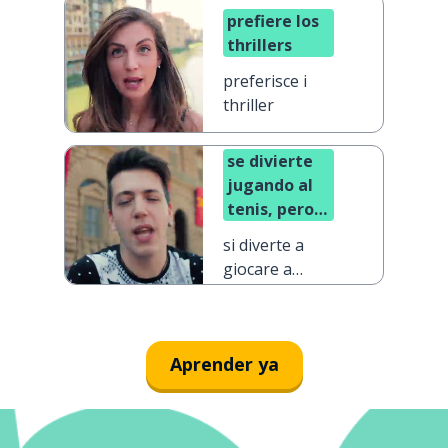
prefiere los
thrillers
preferisce i
thriller
se divierte
jugando al
tenis, pero
le gusta
si diverte a
más hacer
giocare a
vela
tennis, ma le
piace di più
andare in
Aprender ya
barca a vela