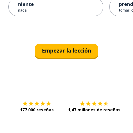
niente
prend
nada
tomar; 
Empezar la lección
Descárgala en
App Store
Con
177 000 reseñas
1,47 millones de reseñas