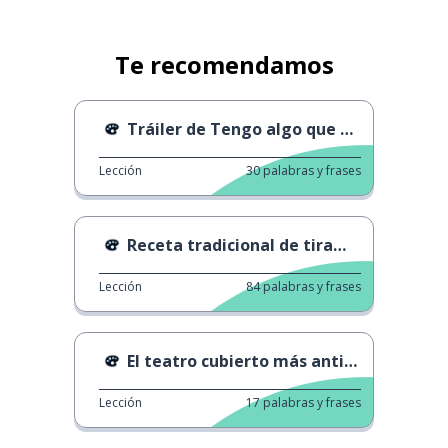
Te recomendamos
Tráiler de Tengo algo que deciros
Lección
30
palabras y frases
Receta tradicional de tiramisù
Lección
84
palabras y frases
El teatro cubierto más antiguo del mundo
Lección
17
palabras y frases