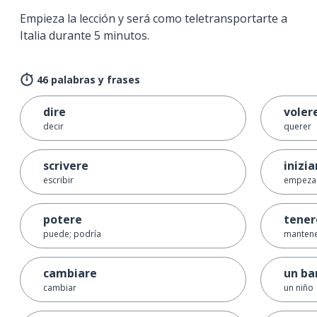
Empieza la lección y será como teletransportarte a
Italia durante 5 minutos.
46 palabras y frases
dire
voler
decir
querer
scrivere
inizia
escribir
empeza
potere
tener
puede; podría
mantene
cambiare
un b
cambiar
un niño