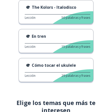
The Kolors - Italodisco
Lección
50
palabras y frases
En tren
Lección
15
palabras y frases
Cómo tocar el ukulele
Lección
29
palabras y frases
Elige los temas que más te
interesen