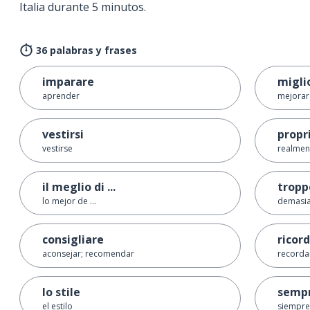
Italia durante 5 minutos.
36 palabras y frases
imparare
migli
aprender
mejorar
vestirsi
propr
vestirse
realment
il meglio di ...
tropp
lo mejor de ...
demasi
consigliare
ricor
aconsejar; recomendar
recorda
lo stile
semp
el estilo
siempre