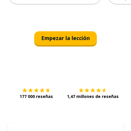
Empezar la lección
Descárgala en
App Store
Con
177 000 reseñas
1,47 millones de reseñas