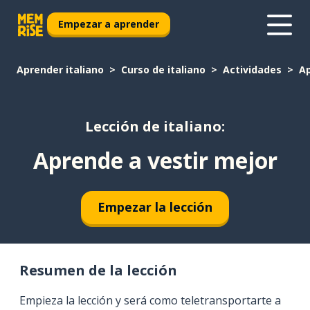
Empezar a aprender
Aprender italiano
Curso de italiano
Actividades
Ap
Lección de italiano:
Aprende a vestir mejor
Empezar la lección
Resumen de la lección
Empieza la lección y será como teletransportarte a