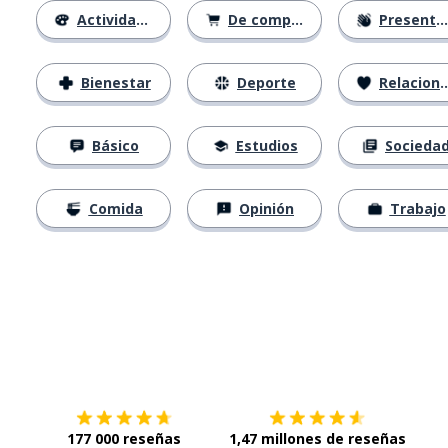
Actividades
De compras
Presentación
Bienestar
Deporte
Relaciones
Básico
Estudios
Socieda
Comida
Opinión
Trabajo
Descárgala en
App Store
Con
177 000 reseñas
1,47 millones de reseñas