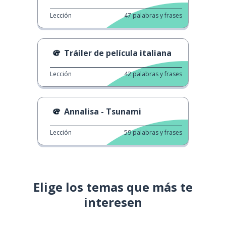
Lección
47
palabras y frases
Tráiler de película italiana
Lección
42
palabras y frases
Annalisa - Tsunami
Lección
59
palabras y frases
Elige los temas que más te
interesen