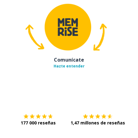
Comunícate
Hazte entender
Descárgala en
App Store
Con
177 000 reseñas
1,47 millones de reseñas