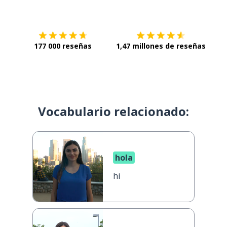
Descárgala en
App Store
Con
177 000 reseñas
1,47 millones de reseñas
Vocabulario relacionado:
hola
hi