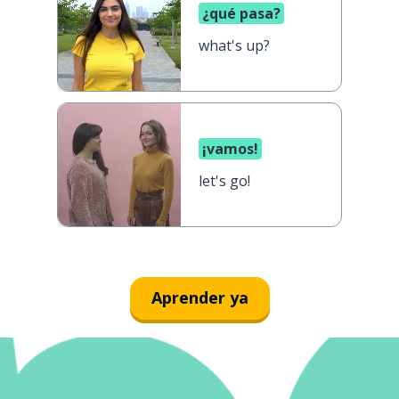
¿qué pasa?
what's up?
¡vamos!
let's go!
Aprender ya