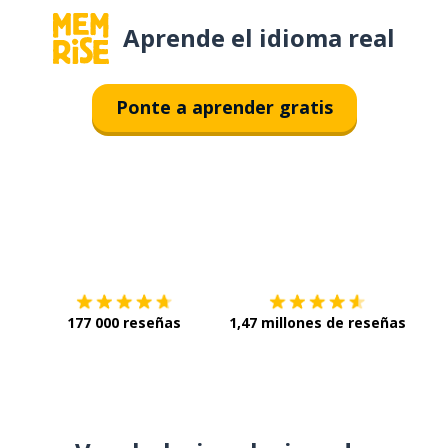
Aprende el idioma real
Ponte a aprender gratis
Descárgala en
App Store
Con
177 000 reseñas
1,47 millones de reseñas