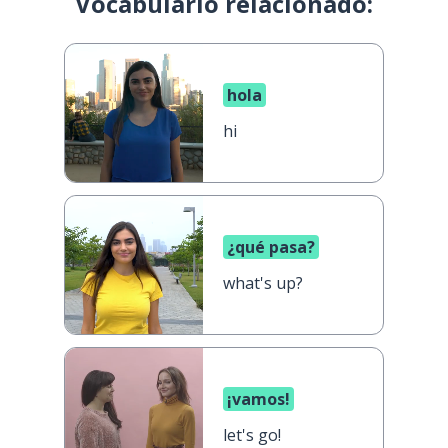
Vocabulario relacionado:
hola
hi
¿qué pasa?
what's up?
¡vamos!
let's go!