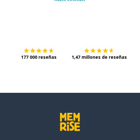
Descárgala en
App Store
Con
177 000 reseñas
1,47 millones de reseñas