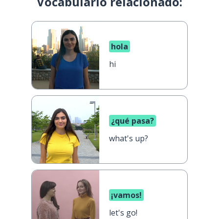
Vocabulario relacionado:
hola
hi
¿qué pasa?
what's up?
¡vamos!
let's go!