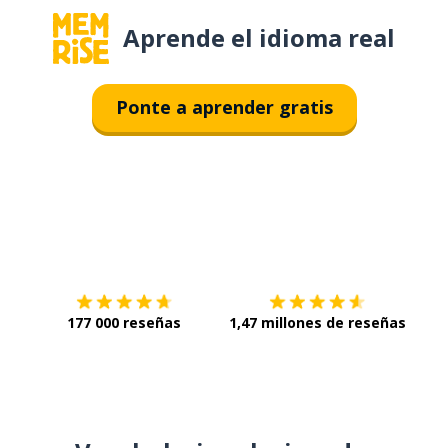
Aprende el idioma real
Ponte a aprender gratis
Descárgala en
App Store
Con
177 000 reseñas
1,47 millones de reseñas