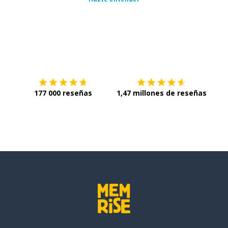
Descárgala en
App Store
Con
177 000 reseñas
1,47 millones de reseñas