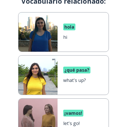
Vocabulario relacionado:
hola
hi
¿qué pasa?
what's up?
¡vamos!
let's go!