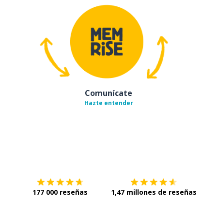
Comunícate
Hazte entender
Descárgala en
App Store
Con
177 000 reseñas
1,47 millones de reseñas