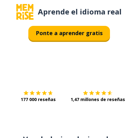
Aprende el idioma real
Ponte a aprender gratis
Descárgala en
App Store
Con
177 000 reseñas
1,47 millones de reseñas