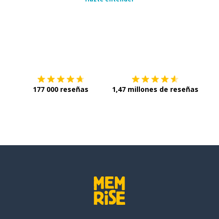
Descárgala en
App Store
Con
177 000 reseñas
1,47 millones de reseñas