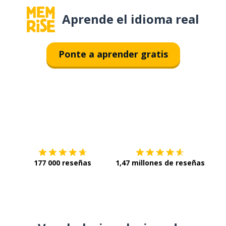
Aprende el idioma real
Ponte a aprender gratis
Descárgala en
App Store
Con
177 000 reseñas
1,47 millones de reseñas