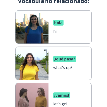
Vocabulario relacionado:
hola
hi
¿qué pasa?
what's up?
¡vamos!
let's go!