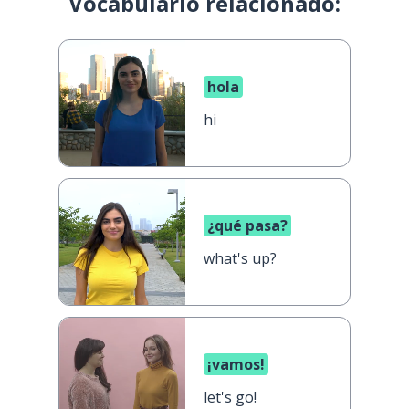
Vocabulario relacionado:
hola
hi
¿qué pasa?
what's up?
¡vamos!
let's go!