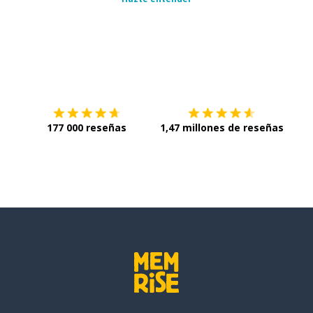
Descárgala en
App Store
Con
177 000 reseñas
1,47 millones de reseñas