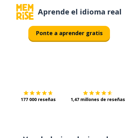
Aprende el idioma real
Ponte a aprender gratis
Descárgala en
App Store
Con
177 000 reseñas
1,47 millones de reseñas