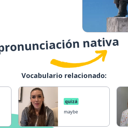
 pronunciación nativa
Vocabulario relacionado:
quizá
maybe