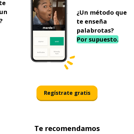
te
 un
¿Un método que
?
te enseña
palabrotas?
Por supuesto.
Regístrate gratis
Te recomendamos