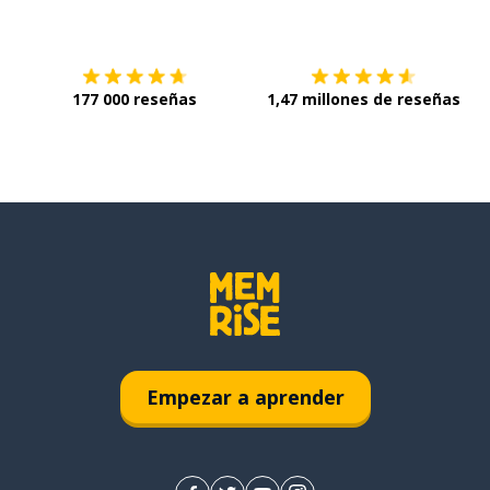
Descárgala en
App Store
C
177 000 reseñas
1,47 millones de reseñas
Empezar a aprender