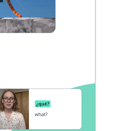
¿qué?
what?