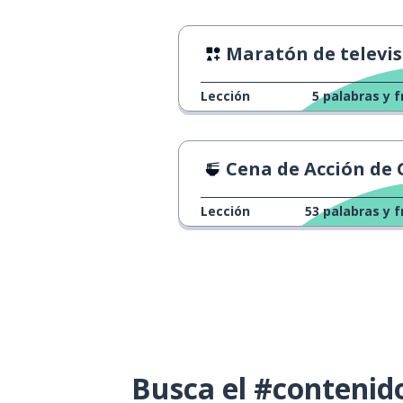
Maratón de televi
Lección
5
palabras y f
Cena de Acción de Gracia
Lección
53
palabras y f
Busca el #contenid