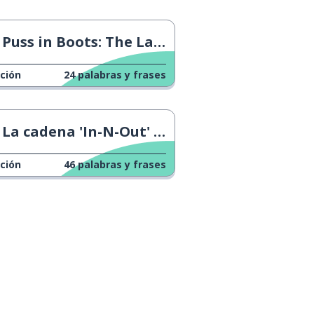
Puss in Boots: The Last Wish
ción
24
palabras y frases
La cadena 'In-N-Out' se expande
ción
46
palabras y frases