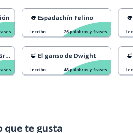
sión
Espadachín Felino
rases
Lección
26
palabras y frases
Lec
s 1
El ganso de Dwight
rases
Lección
48
palabras y frases
Lec
o que te gusta