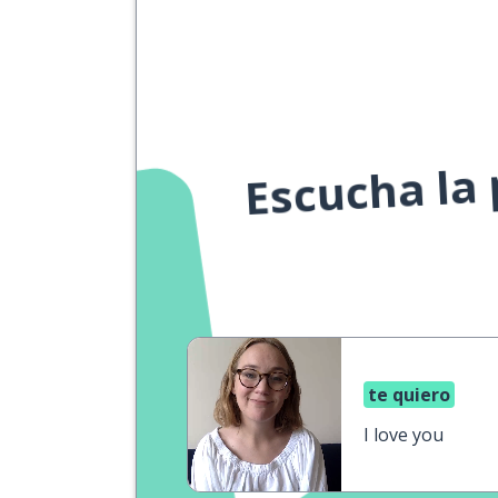
Escucha la
te quiero
I love you