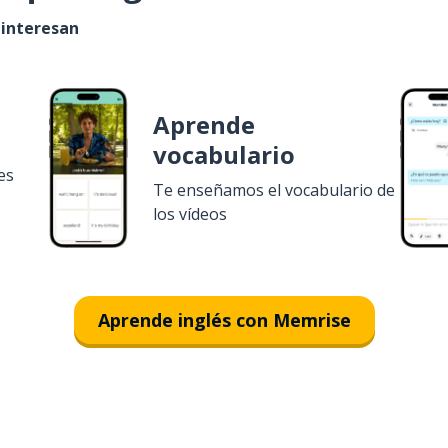
 interesan
Aprende
vocabulario
es
Te enseñamos el vocabulario de
los vídeos
Aprende inglés con Memrise