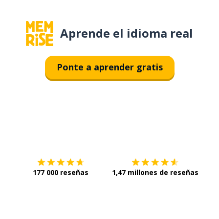
Aprende el idioma real
Ponte a aprender gratis
Descárgala en
App Store
Con
177 000 reseñas
1,47 millones de reseñas