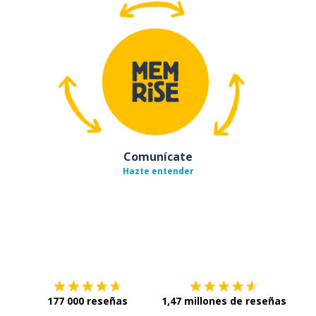
Comunícate
Hazte entender
Descárgala en
App Store
Con
177 000 reseñas
1,47 millones de reseñas