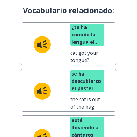
Vocabulario relacionado:
¿te ha
comido la
lengua el
gato?
cat got your
tongue?
se ha
descubierto
el pastel
the cat is out
of the bag
está
lloviendo a
cántaros