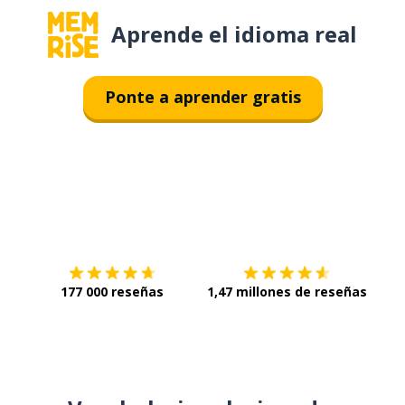
Aprende el idioma real
Ponte a aprender gratis
Descárgala en
App Store
Con
177 000 reseñas
1,47 millones de reseñas