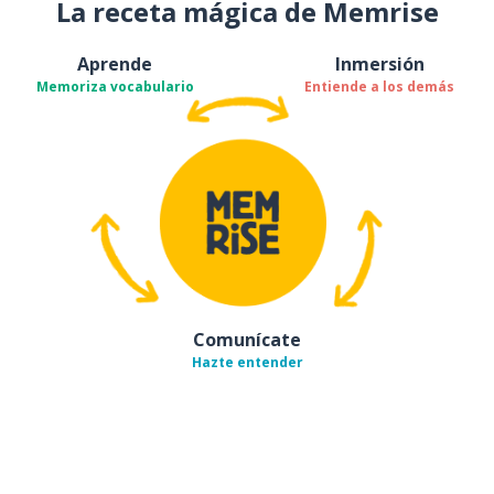
La receta mágica de Memrise
Aprende
Inmersión
Memoriza vocabulario
Entiende a los demás
Comunícate
Hazte entender
Descárgala en
App Store
Con