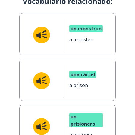
Vocabulario relacionado:
un monstruo
a monster
una cárcel
a prison
un
prisionero
a prisoner