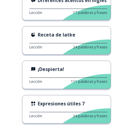
Diferentes acentos en inglés
Lección
17
palabras y frases
Receta de latke
Lección
24
palabras y frases
¡Despierta!
Lección
111
palabras y frases
Expresiones útiles 7
Lección
24
palabras y frases