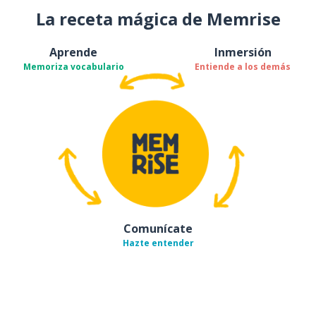
La receta mágica de Memrise
Aprende
Inmersión
Memoriza vocabulario
Entiende a los demás
Comunícate
Hazte entender
Descárgala en
App Store
Con