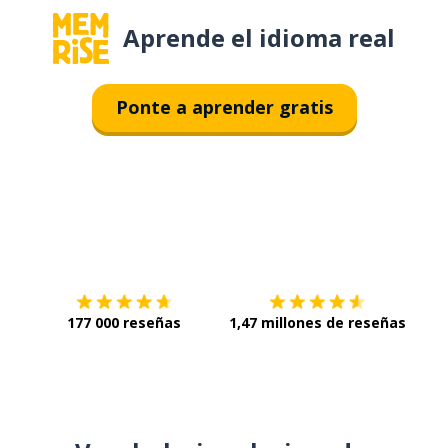
Aprende el idioma real
Ponte a aprender gratis
Descárgala en
App Store
Con
177 000 reseñas
1,47 millones de reseñas