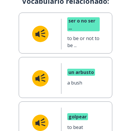
Vocabulario relacionado:
ser o no ser
...
to be or not to
be ...
un arbusto
a bush
golpear
to beat