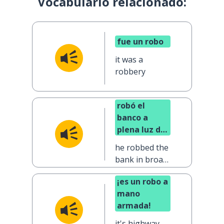
Vocabulario relacionado:
fue un robo
it was a
robbery
robó el
banco a
plena luz del
día
he robbed the
bank in broad
daylight
¡es un robo a
mano
armada!
it's highway