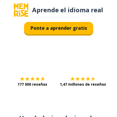
Aprende el idioma real
Ponte a aprender gratis
Descárgala en
App Store
Con
177 000 reseñas
1,47 millones de reseñas