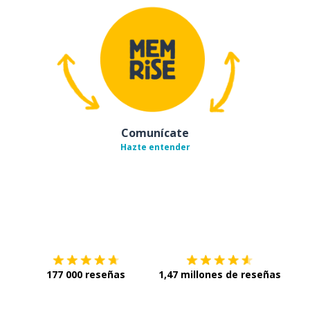
Comunícate
Hazte entender
Descárgala en
App Store
Con
177 000 reseñas
1,47 millones de reseñas