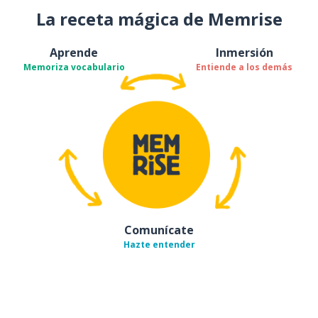
La receta mágica de Memrise
Aprende
Inmersión
Memoriza vocabulario
Entiende a los demás
Comunícate
Hazte entender
Descárgala en
App Store
Con