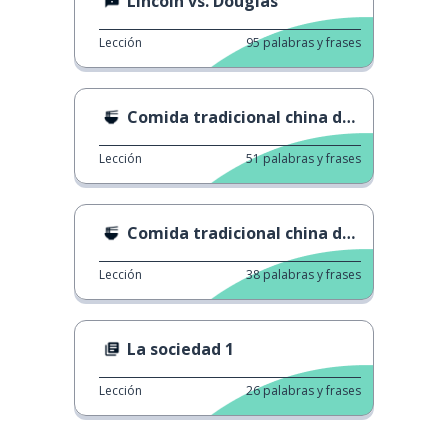
Lincoln vs. Douglas
Lección
95
palabras y frases
Comida tradicional china de año nuevo 1
Lección
51
palabras y frases
Comida tradicional china de año nuevo 6
Lección
38
palabras y frases
La sociedad 1
Lección
26
palabras y frases