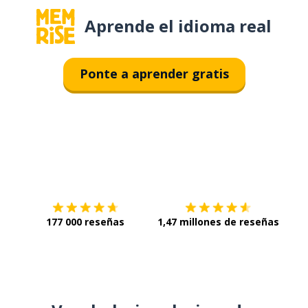
Aprende el idioma real
Ponte a aprender gratis
Descárgala en
App Store
Con
177 000 reseñas
1,47 millones de reseñas