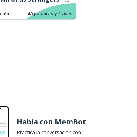
ción
40
palabras y frases
Habla con MemBot
Practica la conversación con