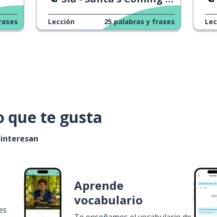
rases
Lección
25
palabras y frases
Lec
o que te gusta
 interesan
Aprende
vocabulario
es