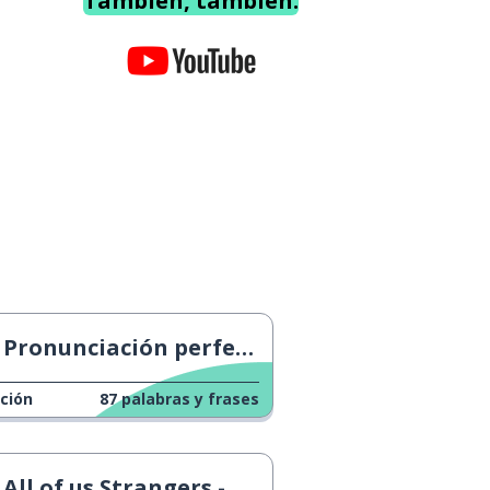
También, también.
Pronunciación perfecta
ción
87
palabras y frases
All of us Strangers - Tráiler