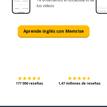
Te enseñamos el vocabulario de
los vídeos
Aprende inglés con Memrise
Descárgala en
App Store
C
177 000 reseñas
1,47 millones de reseñas