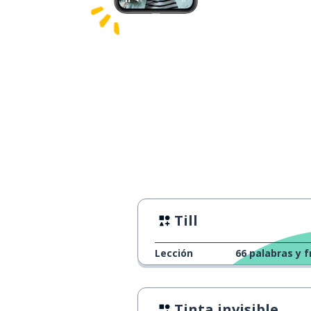
Till
Lección
66
palabras y f
Tinta invisible