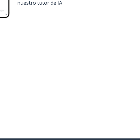
nuestro tutor de IA
onsíguela en
Google Play