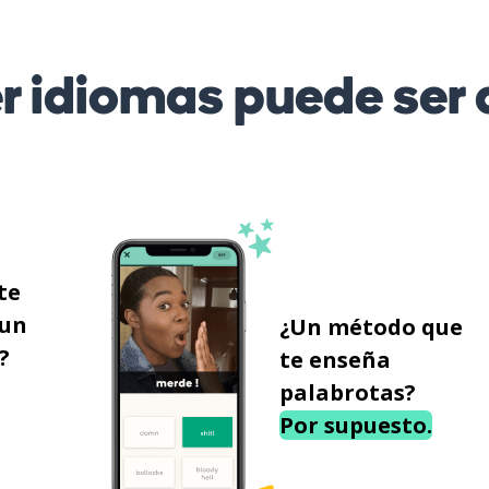
r idiomas puede ser d
te
 un
¿Un método que
?
te enseña
palabrotas?
Por supuesto.