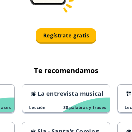
Regístrate gratis
Te recomendamos
La entrevista musical
rases
Lección
38
palabras y frases
Lec
Sia - Santa's Coming For Us