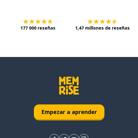
Descárgala en
App Store
C
177 000 reseñas
1,47 millones de reseñas
Empezar a aprender