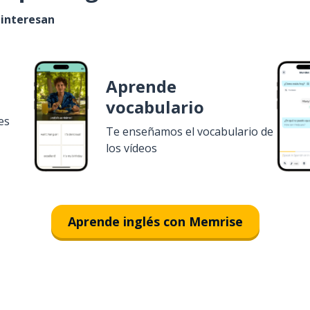
 interesan
Aprende
vocabulario
es
Te enseñamos el vocabulario de
los vídeos
Aprende inglés con Memrise