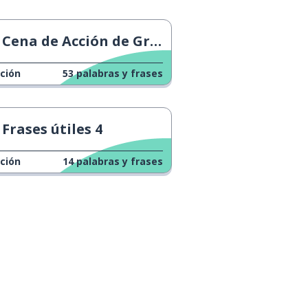
Cena de Acción de Gracias 1
ción
53
palabras y frases
Frases útiles 4
ción
14
palabras y frases