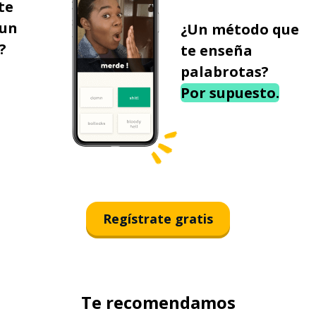
te
 un
¿Un método que
?
te enseña
palabrotas?
Por supuesto.
Regístrate gratis
Te recomendamos