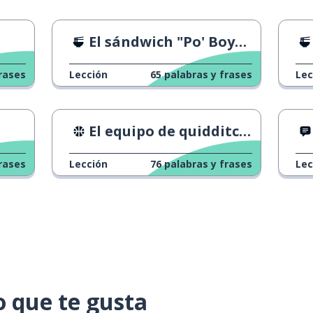
El sándwich "Po' Boy" de Nueva Orleans
rases
Lección
65
palabras y frases
Lec
El equipo de quidditch de la UCLA
rases
Lección
76
palabras y frases
Lec
o que te gusta