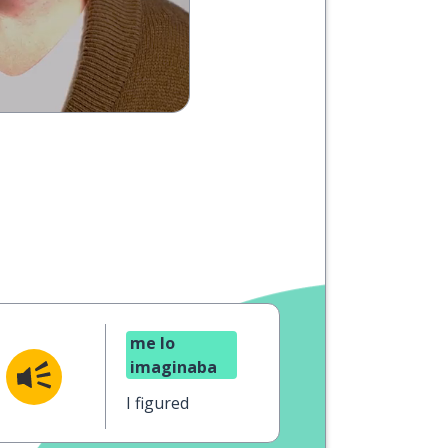
me lo
imaginaba
I figured