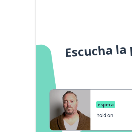
Escucha la
espera
hold on