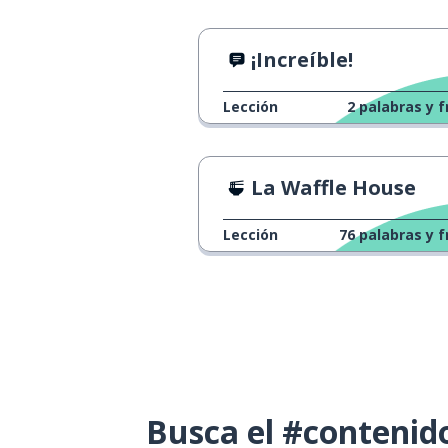
¡Increíble!
Lección
2
palabras y f
La Waffle House
Lección
76
palabras y f
Busca el #contenid