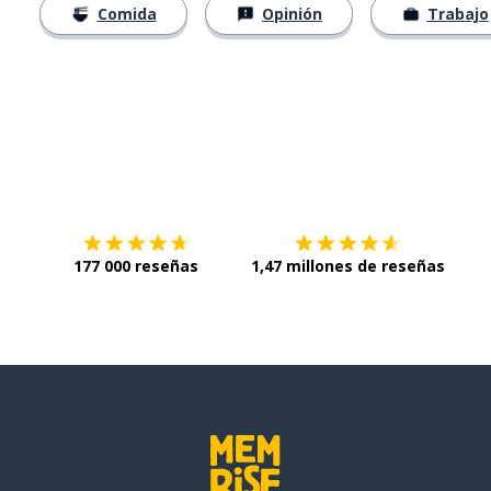
Comida
Opinión
Trabajo
Descárgala en
App Store
Con
177 000 reseñas
1,47 millones de reseñas