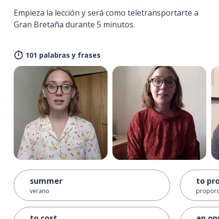
Empieza la lección y será como teletransportarte a
Gran Bretaña durante 5 minutos.
101 palabras y frases
summer
to pr
verano
proporc
to cost
an op