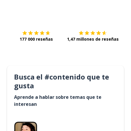
Descárgala en
App Store
Con
177 000 reseñas
1,47 millones de reseñas
Busca el #contenido que te
gusta
Aprende a hablar sobre temas que te
interesan