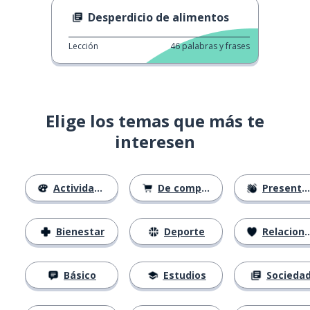
Desperdicio de alimentos
Lección
46
palabras y frases
Elige los temas que más te
interesen
Actividades
De compras
Presentación
Bienestar
Deporte
Relaciones
Básico
Estudios
Socieda