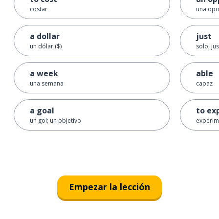
costar
una opo
a dollar
just
un dólar ($)
solo; ju
a week
able
una semana
capaz
a goal
to ex
un gol; un objetivo
experim
Empezar la lección