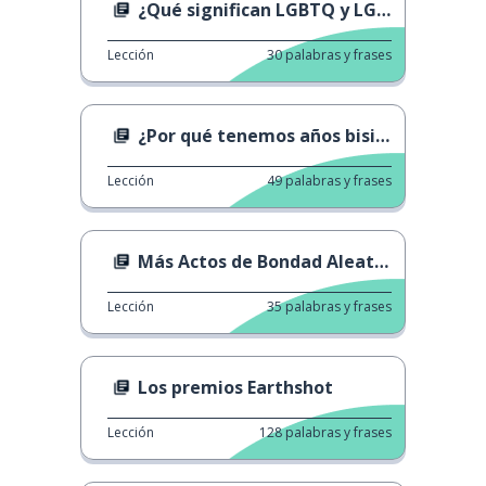
¿Qué significan LGBTQ y LGBTQIA+?
Lección
30
palabras y frases
¿Por qué tenemos años bisiestos?
Lección
49
palabras y frases
Más Actos de Bondad Aleatorios
Lección
35
palabras y frases
Los premios Earthshot
Lección
128
palabras y frases