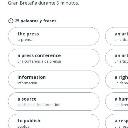
Gran Bretaña durante 5 minutos.
25 palabras y frases
the press
an art
la prensa
un artíc
a press conference
an art
una conferencia de prensa
un artícu
information
a rig
información
un dere
a source
a hum
una fuente de información
un der
to publish
a res
publicar
una res