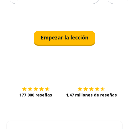
Empezar la lección
Descárgala en
App Store
Con
177 000 reseñas
1,47 millones de reseñas