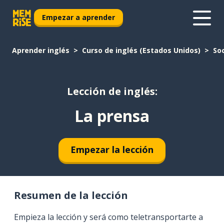
Empezar a aprender
Aprender inglés
Curso de inglés (Estados Unidos)
So
Lección de inglés:
La prensa
Empezar la lección
Resumen de la lección
Empieza la lección y será como teletransportarte a