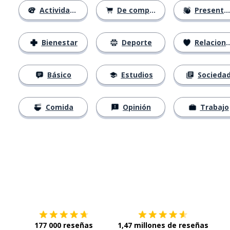
Actividades
De compras
Presentación
Bienestar
Deporte
Relaciones
Básico
Estudios
Socieda
Comida
Opinión
Trabajo
Descárgala en
App Store
Con
177 000 reseñas
1,47 millones de reseñas