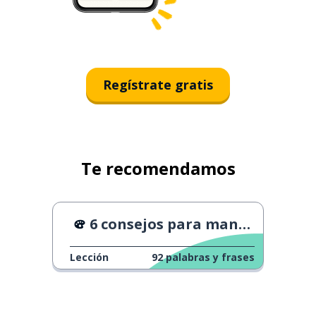
Regístrate gratis
Te recomendamos
6 consejos para mantener tus resoluciones
Lección
92
palabras y frases