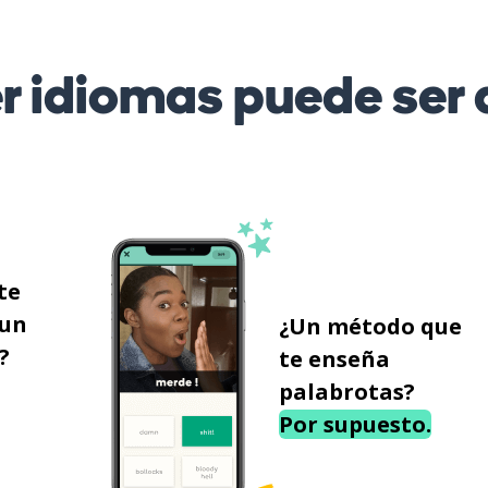
r idiomas puede ser d
te
 un
¿Un método que
?
te enseña
palabrotas?
Por supuesto.