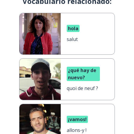
Vocabulario relacionado:
hola
salut
¿qué hay de
nuevo?
quoi de neuf ?
¡vamos!
allons-y !