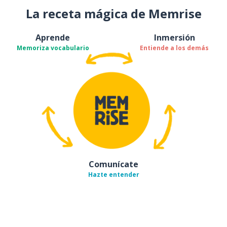
La receta mágica de Memrise
Aprende
Inmersión
Memoriza vocabulario
Entiende a los demás
Comunícate
Hazte entender
Descárgala en
App Store
Con