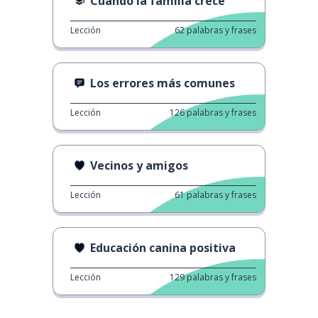
Cuando la familia crece
Lección
62
palabras y frases
Los errores más comunes
Lección
126
palabras y frases
Vecinos y amigos
Lección
61
palabras y frases
Educación canina positiva
Lección
129
palabras y frases