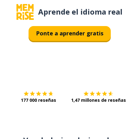
Aprende el idioma real
Ponte a aprender gratis
Descárgala en
App Store
Con
177 000 reseñas
1,47 millones de reseñas