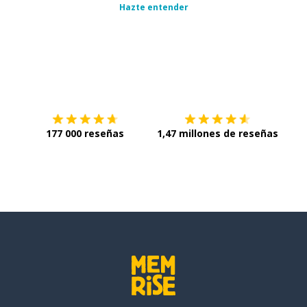
Hazte entender
Descárgala en
App Store
Con
177 000 reseñas
1,47 millones de reseñas