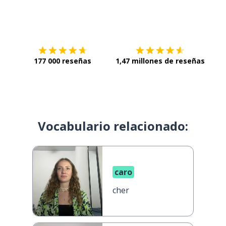
Descárgala en
App Store
Con
177 000 reseñas
1,47 millones de reseñas
Vocabulario relacionado:
caro
cher