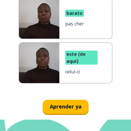
barato
pas cher
este (de
aquí)
celui-ci
Aprender ya