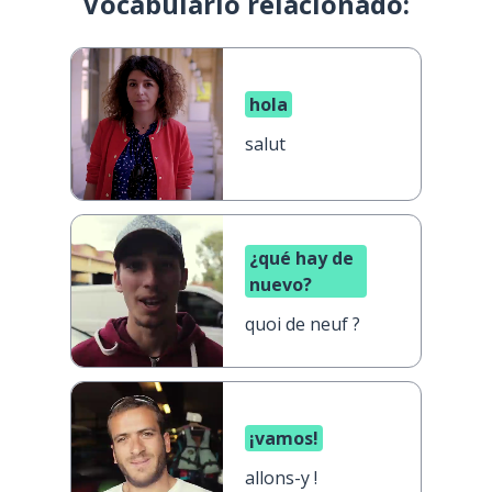
Vocabulario relacionado:
hola
salut
¿qué hay de
nuevo?
quoi de neuf ?
¡vamos!
allons-y !