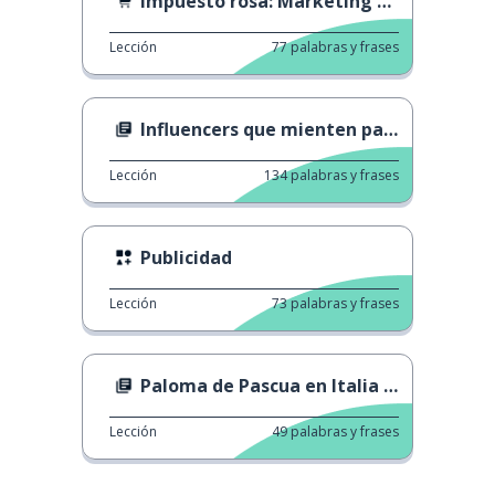
Impuesto rosa: Marketing sexista
Lección
77
palabras y frases
Influencers que mienten para promocionar productos
Lección
134
palabras y frases
Publicidad
Lección
73
palabras y frases
Paloma de Pascua en Italia y Francia
Lección
49
palabras y frases