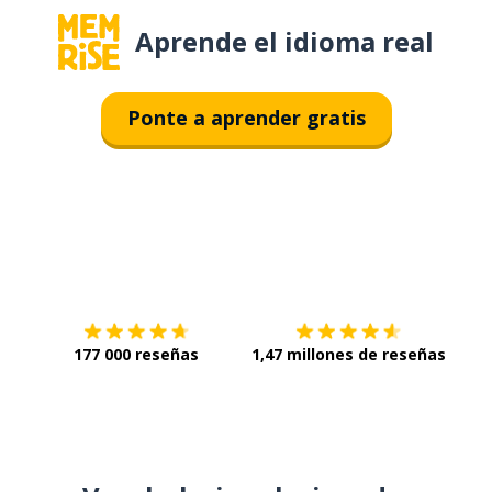
Aprende el idioma real
Ponte a aprender gratis
Descárgala en
App Store
Con
177 000 reseñas
1,47 millones de reseñas