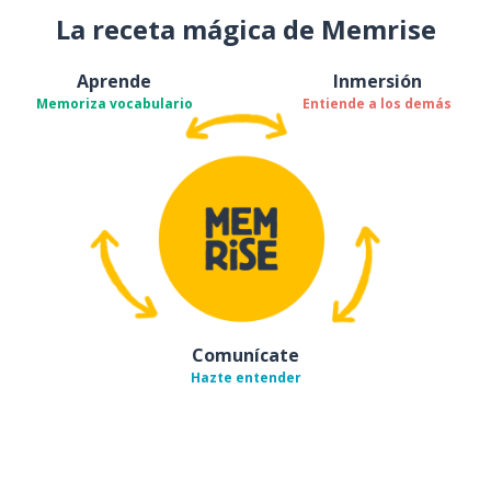
La receta mágica de Memrise
Aprende
Inmersión
Memoriza vocabulario
Entiende a los demás
Comunícate
Hazte entender
Descárgala en
App Store
Con