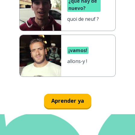
¿qué hay de
nuevo?
quoi de neuf ?
¡vamos!
allons-y !
Aprender ya