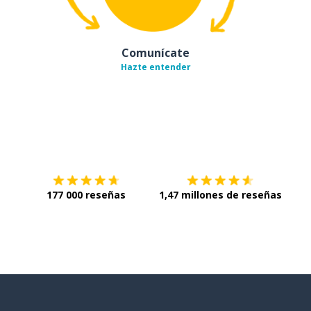
Comunícate
Hazte entender
Descárgala en
App Store
Con
177 000 reseñas
1,47 millones de reseñas