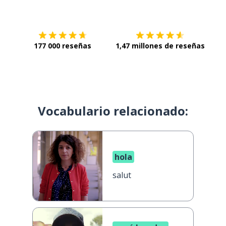
Descárgala en
App Store
Con
177 000 reseñas
1,47 millones de reseñas
Vocabulario relacionado:
hola
salut