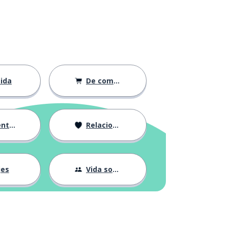
ida
De compras
ción
Relaciones
jes
Vida social