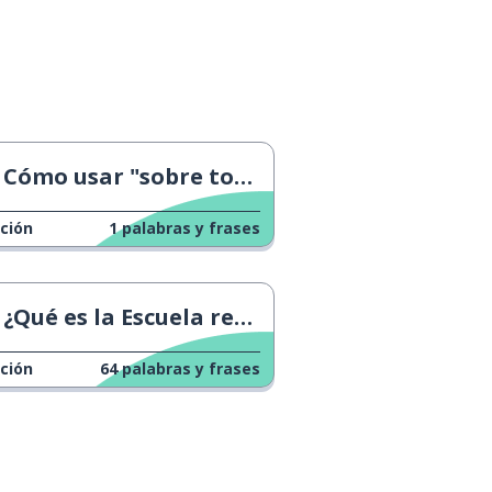
Cómo usar "sobre todo"
ción
1
palabras y frases
¿Qué es la Escuela republicana francesa?
ción
64
palabras y frases