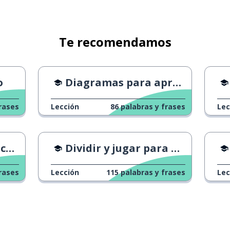
Te recomendamos
o
Diagramas para aprender
rases
Lección
86
palabras y frases
Lec
r"
Dividir y jugar para aprender
r)
rases
Lección
115
palabras y frases
Lec