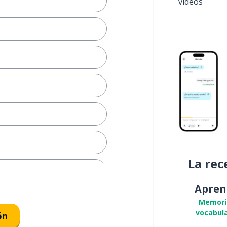
vídeos
La rec
Apren
Memori
vocabula
ón