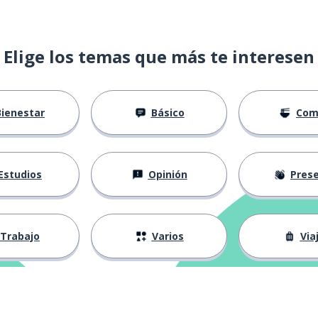
Elige los temas que más te interesen
Bienestar
Básico
Com
o obstante
Estudios
Opinión
Presenta
Trabajo
Varios
Via
 mundo