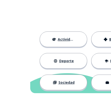
parfaitement
la evaluación
l'évaluation
la necesidad
le besoin
Actividades
sin embargo; n
cependant
la norma
la règle
Deporte
mismo
même
Sociedad
a pesar de
malgré
todos; todo el
tous
la noche