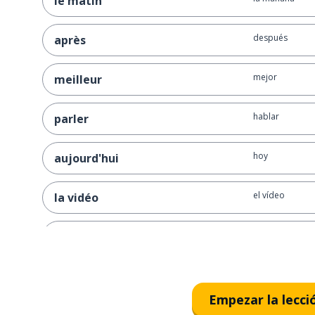
le matin
después
après
mejor
meilleur
hablar
parler
hoy
aujourd'hui
el vídeo
la vidéo
dar
donner
enseguida
tout de suite
Empezar la lecci
la suite