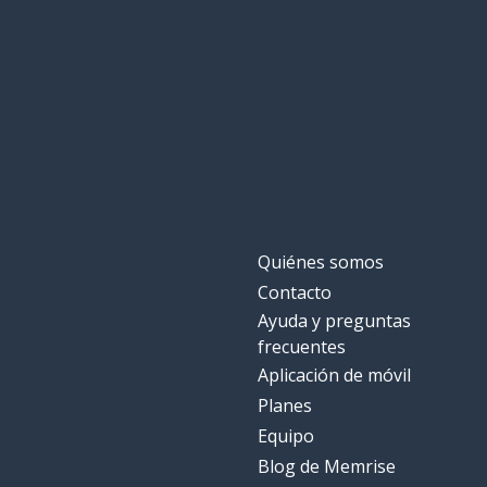
nécessaire
porque
parce que
respetar
respecter
llamar
appeler
un ritmo
un rythme
Quiénes somos
Contacto
el estudio
l'étude
Ayuda y preguntas
frecuentes
la población
la population
Aplicación de móvil
Planes
el aprendizaje
l'apprentissage
Equipo
Blog de Memrise
luego