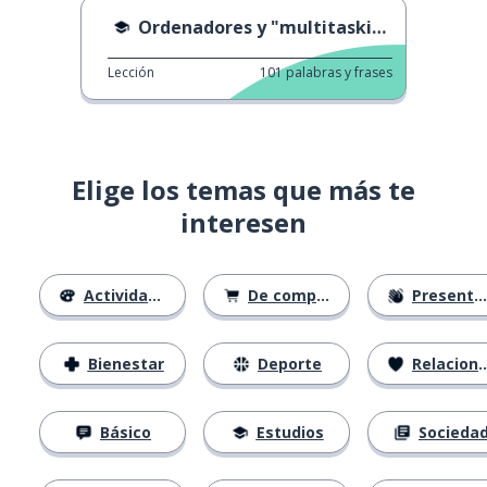
Ordenadores y "multitasking"
Lección
101
palabras y frases
Elige los temas que más te
interesen
Actividades
De compras
Presentación
Bienestar
Deporte
Relaciones
Básico
Estudios
Socieda