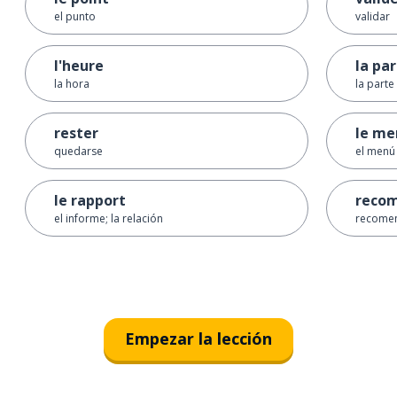
el punto
validar
l'heure
la par
la hora
la parte
rester
le me
quedarse
el menú
le rapport
reco
el informe; la relación
recome
Empezar la lección