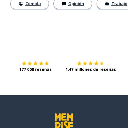
Comida
Opinión
Trabajo
Descárgala en
App Store
Con
177 000 reseñas
1,47 millones de reseñas