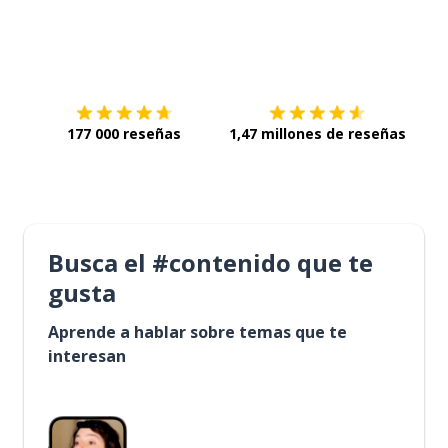
Descárgala en
App Store
Con
177 000 reseñas
1,47 millones de reseñas
Busca el #contenido que te
gusta
Aprende a hablar sobre temas que te
interesan