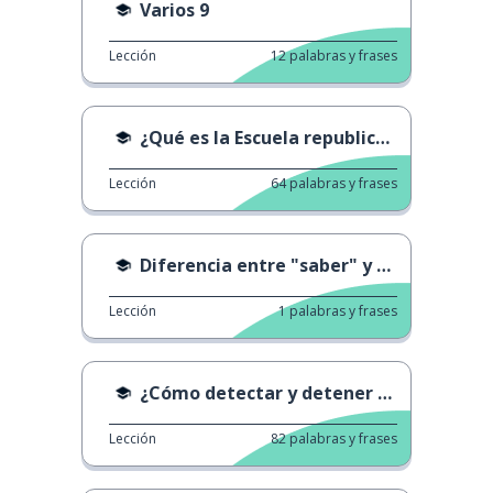
Varios 9
Lección
12
palabras y frases
¿Qué es la Escuela republicana francesa?
Lección
64
palabras y frases
Diferencia entre "saber" y "conocer"
Lección
1
palabras y frases
¿Cómo detectar y detener el acoso escolar?
Lección
82
palabras y frases