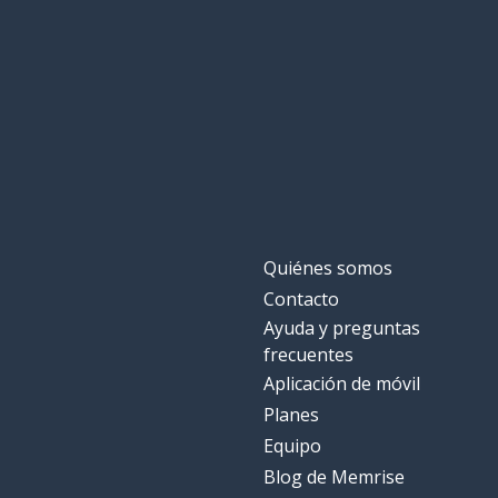
riche
aconsejar
conseiller
municipal
municipal
la ciudad
la ville
vivir (habitar)
habiter
Quiénes somos
Contacto
increíble
incroyable
Ayuda y preguntas
frecuentes
un contacto
un contact
Aplicación de móvil
Planes
difícil
difficile
Equipo
Blog de Memrise
la calidad