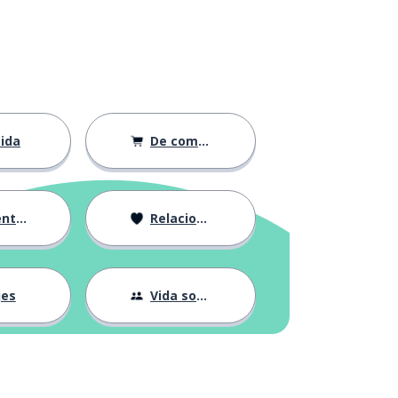
ida
De compras
ción
Relaciones
jes
Vida social