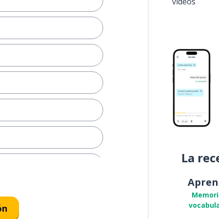
vídeos
La rec
Apren
e TV
Memori
vocabula
ón
ma