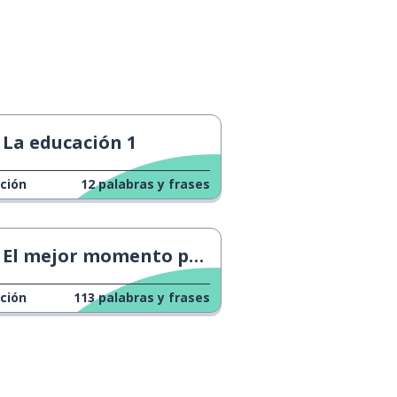
La educación 1
ción
12
palabras y frases
El mejor momento para repasar
ción
113
palabras y frases