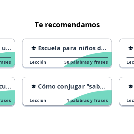
Te recomendamos
ad?
Escuela para niños dotados
rases
Lección
50
palabras y frases
Lec
York
Cómo conjugar "saber"
rases
Lección
1
palabras y frases
Lec
gar