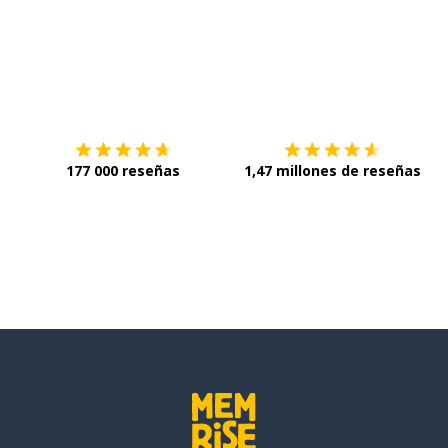
ravilloso
Descárgala en
App Store
C
177 000 reseñas
1,47 millones de reseñas
e