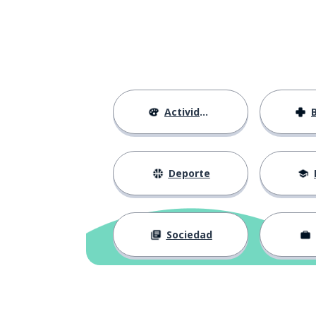
tenter
el día
le jour
alcanzar
atteindre
Actividades
el instituto (se
le collège
un testimonio
un témoignage
Deporte
oír
entendre
Sociedad
la ausencia
l'absence
la angustia
la détresse
poder