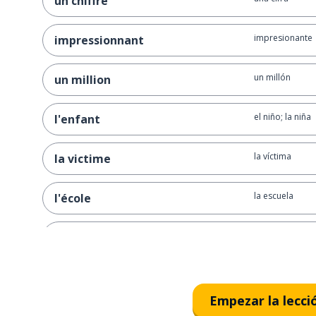
un chiffre
impresionante
impressionnant
un millón
un million
el niño; la niña
l'enfant
la víctima
la victime
la escuela
l'école
varios
plusieurs
un programa d
une émission
Empezar la lecci
el sujeto; el te