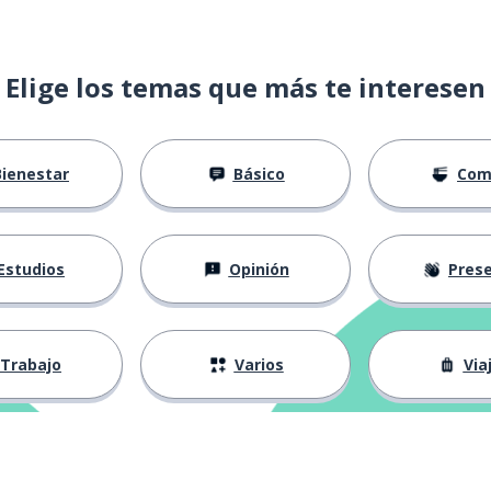
Elige los temas que más te interesen
Bienestar
Básico
Com
cundaria)
Estudios
Opinión
Presenta
Trabajo
Varios
Via