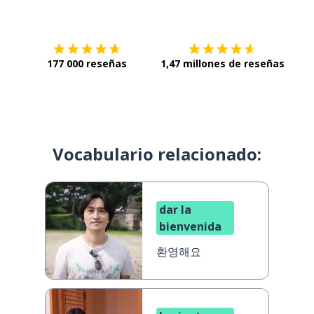
Descárgala en
App Store
Con
177 000 reseñas
1,47 millones de reseñas
Vocabulario relacionado:
dar la
bienvenida
환영해요