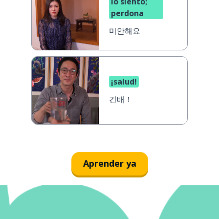
lo siento;
perdona
미안해요
¡salud!
건배！
Aprender ya