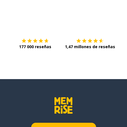
Descárgala en
App Store
Con
177 000 reseñas
1,47 millones de reseñas