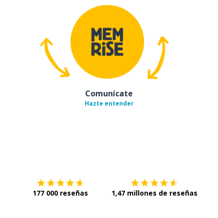
Comunícate
Hazte entender
Descárgala en
App Store
Con
177 000 reseñas
1,47 millones de reseñas