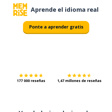
Aprende el idioma real
Ponte a aprender gratis
Descárgala en
App Store
Con
177 000 reseñas
1,47 millones de reseñas