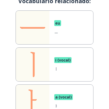
Vocabulario relacionado:
eu
ㅡ
i (vocal)
ㅣ
a (vocal)
ㅏ