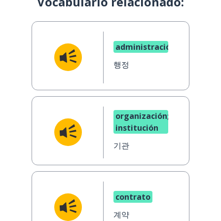
Vocabulario relacionado:
administración
행정
organización;
institución
기관
contrato
계약