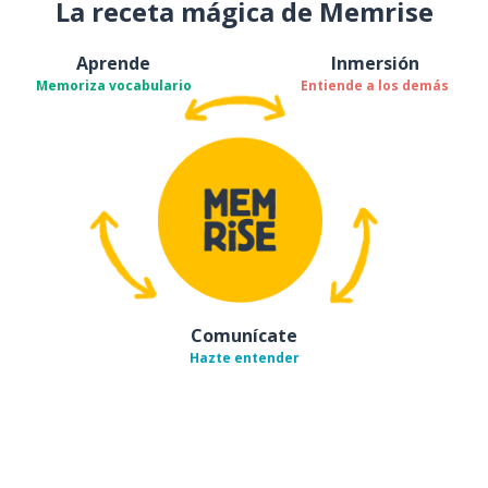
La receta mágica de Memrise
Aprende
Inmersión
Memoriza vocabulario
Entiende a los demás
Comunícate
Hazte entender
Descárgala en
App Store
Con