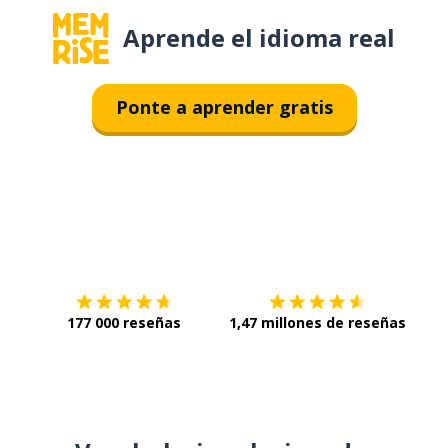
Aprende el idioma real
Ponte a aprender gratis
Descárgala en
App Store
Con
177 000 reseñas
1,47 millones de reseñas