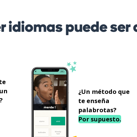
r idiomas puede ser d
te
 un
¿Un método que
?
te enseña
palabrotas?
Por supuesto.