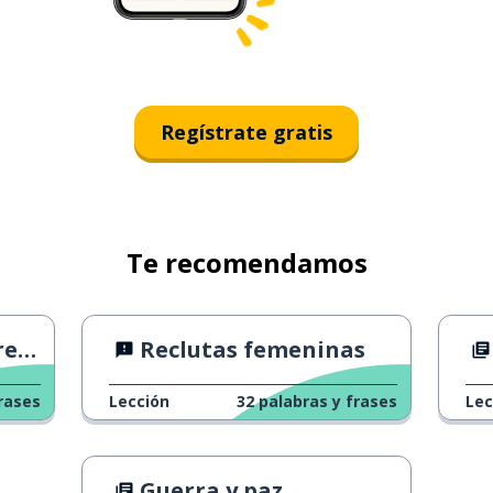
Regístrate gratis
Te recomendamos
ño
Reclutas femeninas
rases
Lección
32
palabras y frases
Lec
Guerra y paz