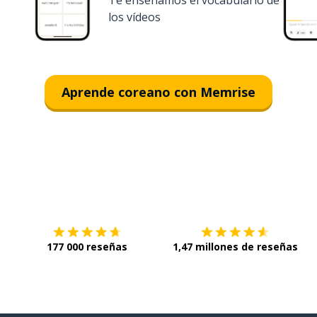
Te enseñamos el vocabulario de
los vídeos
Aprende coreano con Memrise
Descárgala en
App Store
C
177 000 reseñas
1,47 millones de reseñas