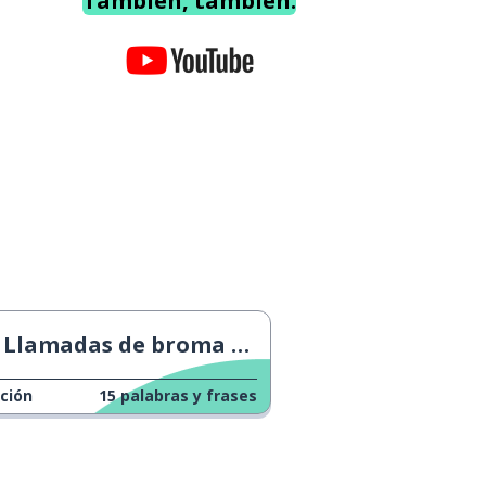
También, también.
Llamadas de broma en el Día de los Inocentes
ción
15
palabras y frases