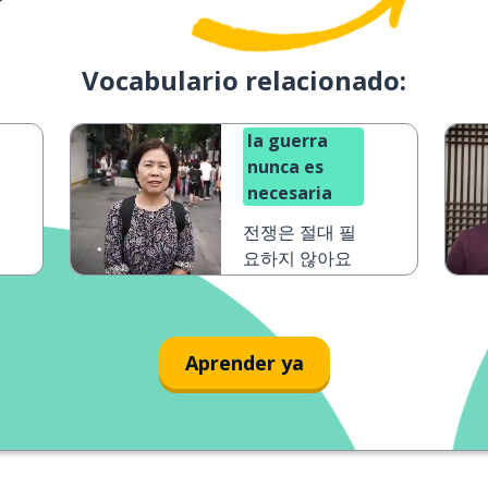
Vocabulario relacionado:
la guerra
nunca es
necesaria
전쟁은 절대 필
요하지 않아요
Aprender ya