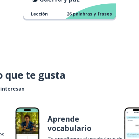
Lección
26
palabras y frases
o que te gusta
 interesan
Aprende
vocabulario
es