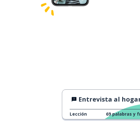
Entrevista al hogare
Lección
69
palabras y f