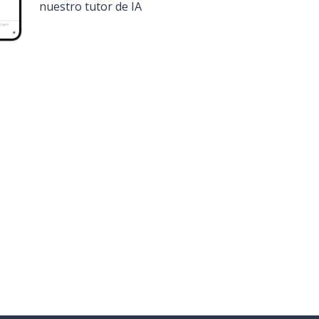
nuestro tutor de IA
onsíguela en
Google Play