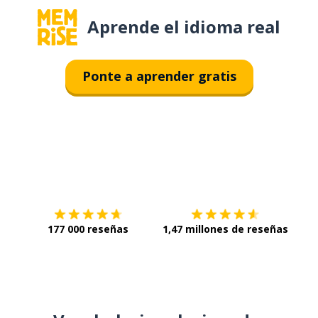
Aprende el idioma real
Ponte a aprender gratis
Descárgala en
App Store
Con
177 000 reseñas
1,47 millones de reseñas