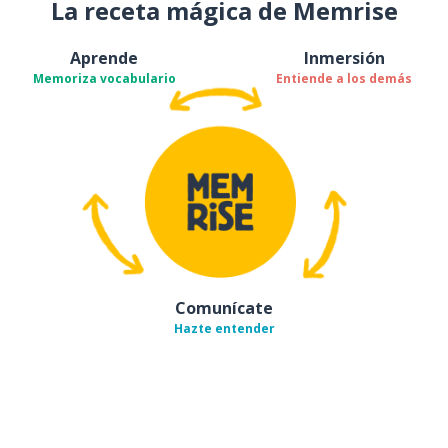
La receta mágica de Memrise
Aprende
Inmersión
Memoriza vocabulario
Entiende a los demás
Comunícate
Hazte entender
Descárgala en
App Store
Con