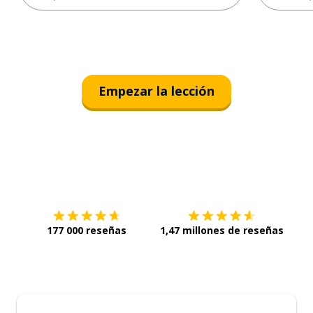
Empezar la lección
Descárgala en
App Store
Con
177 000 reseñas
1,47 millones de reseñas