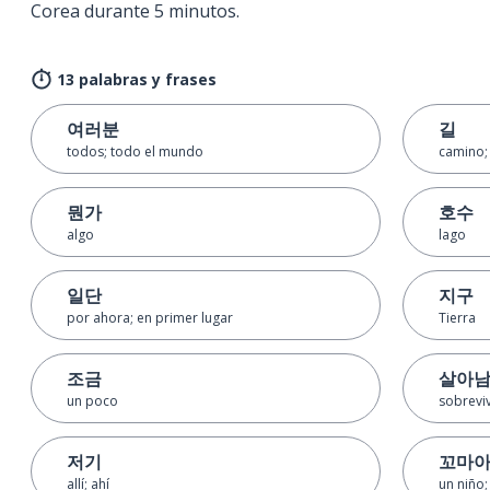
Corea durante 5 minutos.
13 palabras y frases
여러분
길
todos; todo el mundo
camino; 
뭔가
호수
algo
lago
일단
지구
por ahora; en primer lugar
Tierra
조금
살아
un poco
sobreviv
저기
꼬마
allí; ahí
un niño;