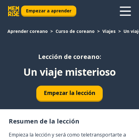
Empezar a aprender
Aprender coreano
Curso de coreano
Viajes
Un via
Lección de coreano:
Un viaje misterioso
Empezar la lección
Resumen de la lección
Empieza la lección y será como teletransportarte a