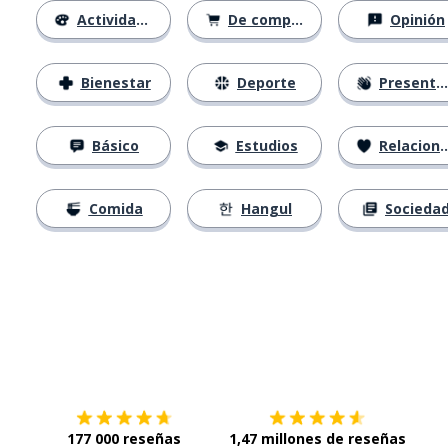
Actividades
De compras
Opinión
Bienestar
Deporte
Presentación
Básico
Estudios
Relaciones
Comida
Hangul
Socieda
Descárgala en
App Store
Con
177 000 reseñas
1,47 millones de reseñas