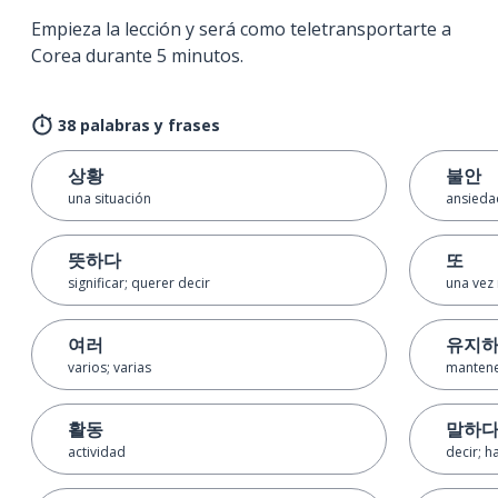
Empieza la lección y será como teletransportarte a
Corea durante 5 minutos.
38 palabras y frases
상황
불안
una situación
ansieda
뜻하다
또
significar; querer decir
una vez
여러
유지
varios; varias
manten
활동
말하
actividad
decir; h