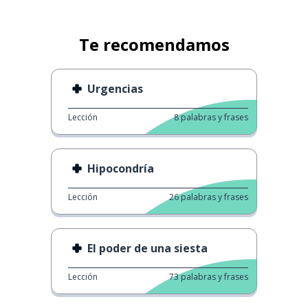
Te recomendamos
Urgencias
Lección
8
palabras y frases
Hipocondría
Lección
26
palabras y frases
El poder de una siesta
Lección
73
palabras y frases