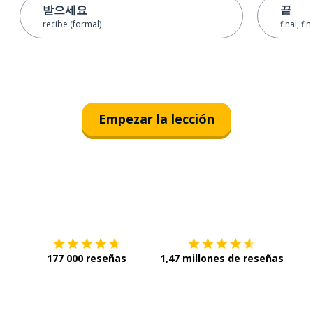
받으세요
끝
recibe (formal)
final; fin
Empezar la lección
Descárgala en
App Store
Con
177 000 reseñas
1,47 millones de reseñas