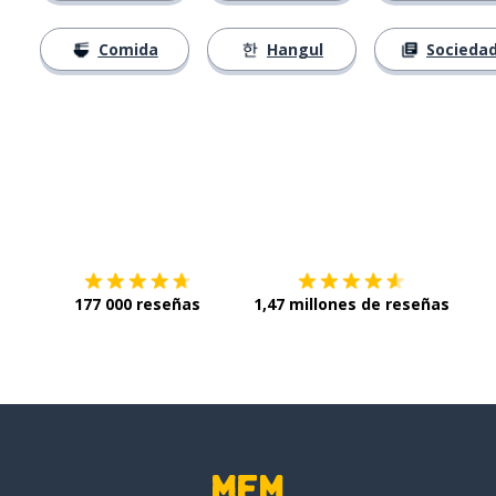
Comida
Hangul
Socieda
Descárgala en
App Store
Con
177 000 reseñas
1,47 millones de reseñas