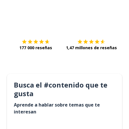
Descárgala en
App Store
Con
177 000 reseñas
1,47 millones de reseñas
Busca el #contenido que te
gusta
Aprende a hablar sobre temas que te
interesan