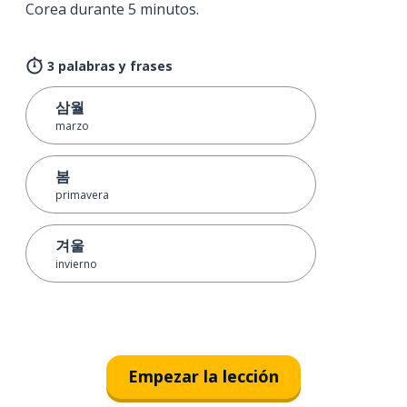
Corea durante 5 minutos.
3 palabras y frases
삼월
marzo
봄
primavera
겨울
invierno
Empezar la lección