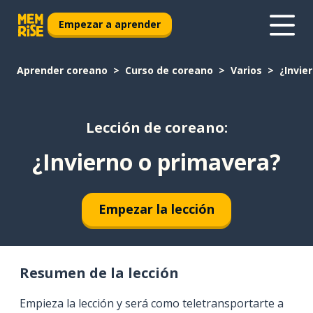
Empezar a aprender
Aprender coreano
Curso de coreano
Varios
¿Invie
Lección de coreano:
¿Invierno o primavera?
Empezar la lección
Resumen de la lección
Empieza la lección y será como teletransportarte a