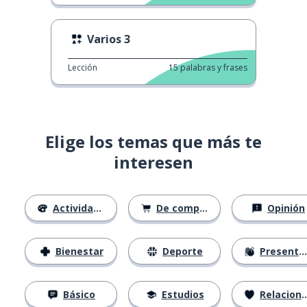
Varios 3
Lección
15
palabras y frases
Elige los temas que más te
interesen
Actividades
De compras
Opinión
Bienestar
Deporte
Presentación
Básico
Estudios
Relaciones