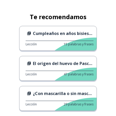
Te recomendamos
Cumpleaños en años bisiestos
Lección
15
palabras y frases
El origen del huevo de Pascua
Lección
47
palabras y frases
¿Con mascarilla o sin mascarilla?
Lección
29
palabras y frases