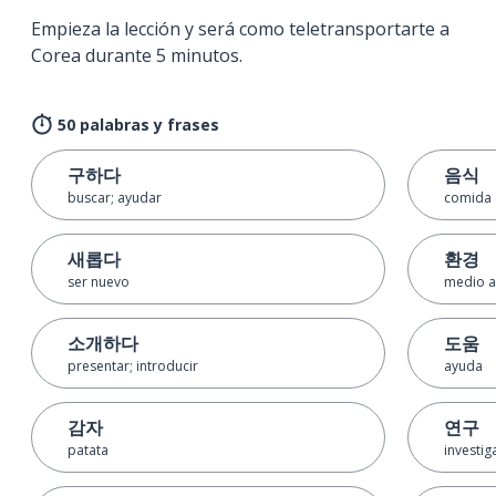
Empieza la lección y será como teletransportarte a
Corea durante 5 minutos.
50 palabras y frases
구하다
음식
buscar; ayudar
comida
새롭다
환경
ser nuevo
medio a
소개하다
도움
presentar; introducir
ayuda
감자
연구
patata
investig