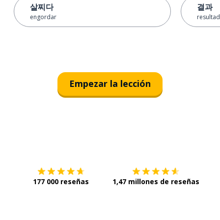
살찌다
결과
engordar
resulta
Empezar la lección
Descárgala en
App Store
Con
177 000 reseñas
1,47 millones de reseñas