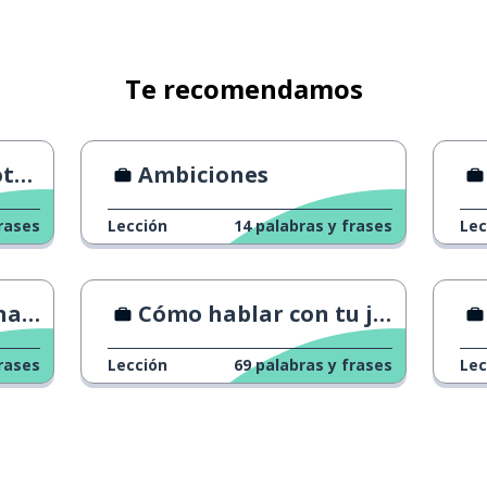
Te recomendamos
ón
Ambiciones
rases
Lección
14
palabras y frases
Lec
ía?
Cómo hablar con tu jefe
rases
Lección
69
palabras y frases
Lec