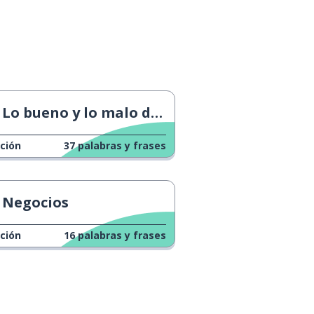
Lo bueno y lo malo de trabajar desde casa
ción
37
palabras y frases
Negocios
ción
16
palabras y frases