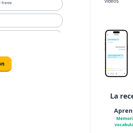
vídeos
r frente
ública
ón
La rec
ntificar
Apren
Memori
vocabula