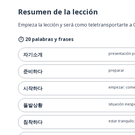
Resumen de la lección
Empieza la lección y será como teletransportarte a
20 palabras y frases
presentación p
자기소개
preparar
준비하다
empezar; come
시작하다
situación ines
돌발상황
estar tranquilo;
침착하다