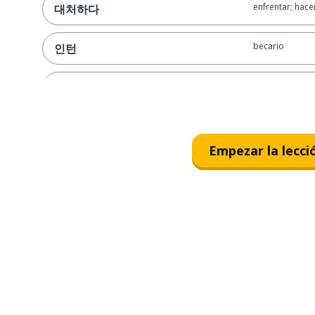
enfrentar; hace
대처하다
becario
인턴
tarea
업무
organización p
공공기관
Empezar la lecci
una situación
상황
ser correcto
정확하다
comprender; ide
파악하다
compartir
공유하다