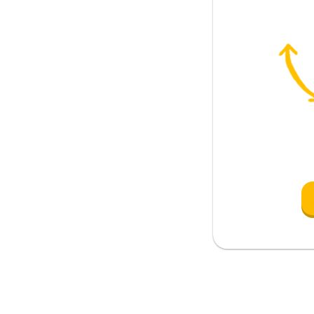
bajar duro
nveniencia
jecutar