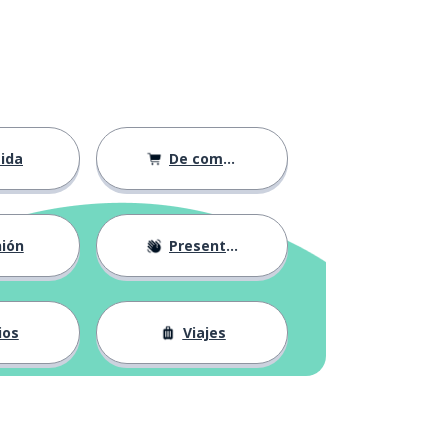
ida
De compras
ión
Presentación
ios
Viajes