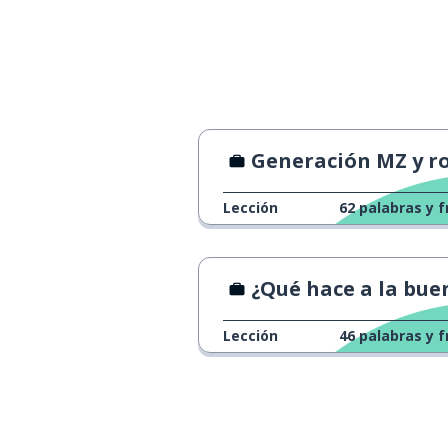
Generación MZ y rotaci
Lección
62
palabras y f
¿Qué hace a la buena compañ
Lección
46
palabras y f