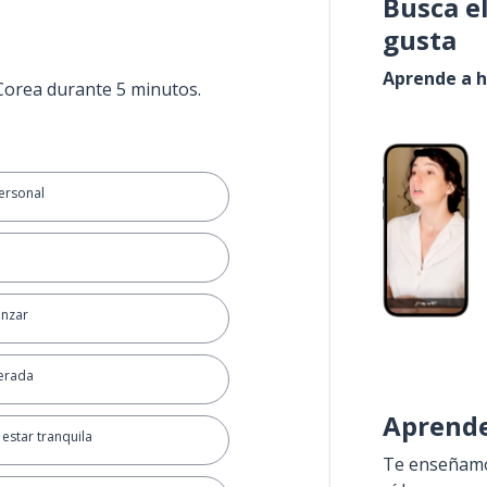
Busca e
gusta
Aprende a h
 Corea durante 5 minutos.
ersonal
nzar
perada
Aprende
 estar tranquila
Te enseñamos