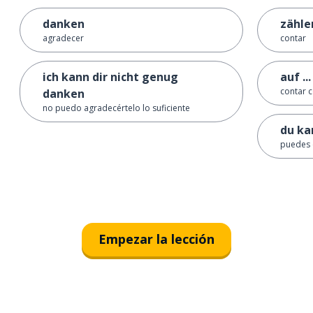
danken
zähle
agradecer
contar
ich kann dir nicht genug
auf ..
contar co
danken
no puedo agradecértelo lo suficiente
du ka
puedes 
Empezar la lección