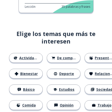
Lección
35
palabras y frases
Elige los temas que más te
interesen
Actividades
De compras
Presentación
Bienestar
Deporte
Relaciones
Básico
Estudios
Socieda
Comida
Opinión
Trabajo