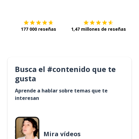
Descárgala en
App Store
Con
177 000 reseñas
1,47 millones de reseñas
Busca el #contenido que te
gusta
Aprende a hablar sobre temas que te
interesan
Mira vídeos