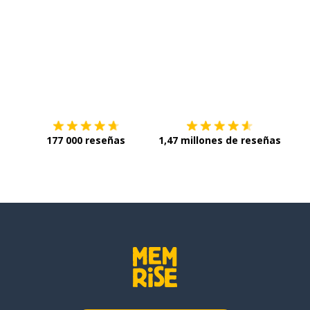
Descárgala en
App Store
Con
177 000 reseñas
1,47 millones de reseñas