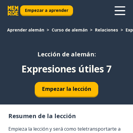
Empezar a aprender
Aprender alemán
Curso de alemán
Relaciones
Exp
Lección de alemán:
Expresiones útiles 7
Empezar la lección
Resumen de la lección
Empieza la lección y será como teletransportarte a