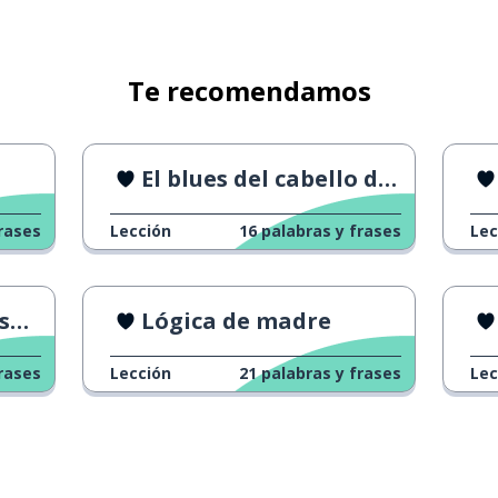
Te recomendamos
El blues del cabello desaliñado
rases
Lección
16
palabras y frases
Lec
go
Lógica de madre
rases
Lección
21
palabras y frases
Lec