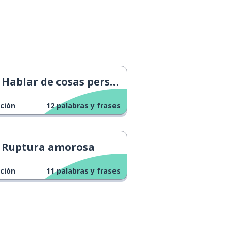
Hablar de cosas personales
ción
12
palabras y frases
Ruptura amorosa
ción
11
palabras y frases