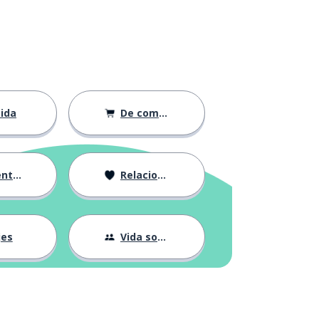
ida
De compras
ción
Relaciones
jes
Vida social