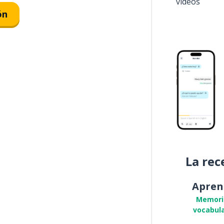
vídeos
ón
La rec
Apren
Memori
vocabula