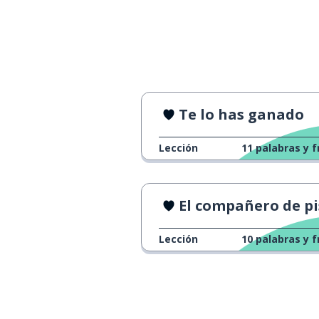
Te lo has ganado
Lección
11
palabras y f
El compañero de piso va
Lección
10
palabras y f