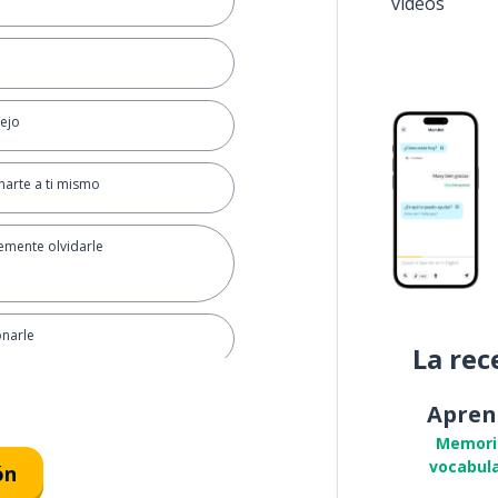
vídeos
sejo
harte a ti mismo
emente olvidarle
narle
La rec
 contárselo a nadie
Apren
Memori
emente perdonar a mi novio?
vocabula
ón