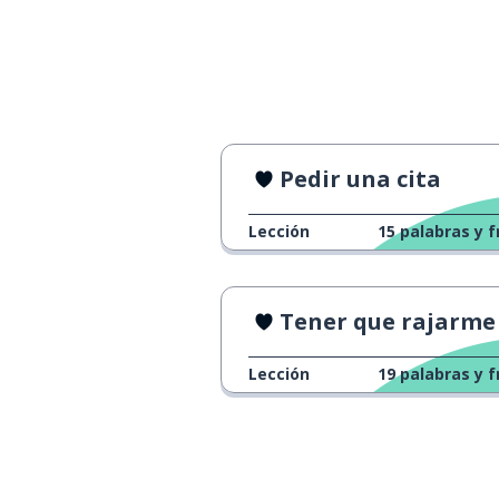
Pedir una cita
Lección
15
palabras y f
Tener que rajarme
Lección
19
palabras y f