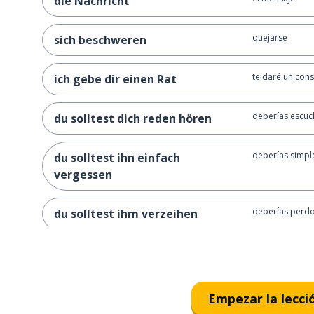
die Nachricht
quejarse
sich beschweren
te daré un con
ich gebe dir einen Rat
deberías escuc
du solltest dich reden hören
deberías simpl
du solltest ihn einfach
vergessen
deberías perdo
du solltest ihm verzeihen
ella no debería
sie sollte es niemandem sagen
¿debería simpl
soll ich meinem Freund einfach
Empezar la lecci
verzeihen?