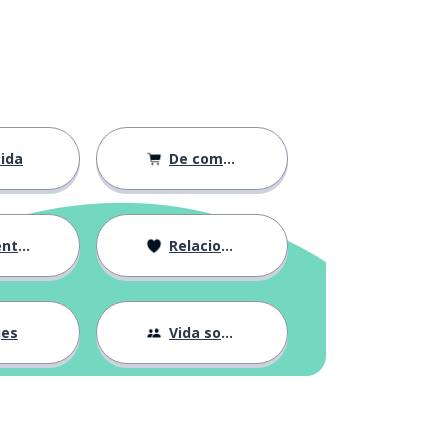
ida
De compras
ción
Relaciones
jes
Vida social