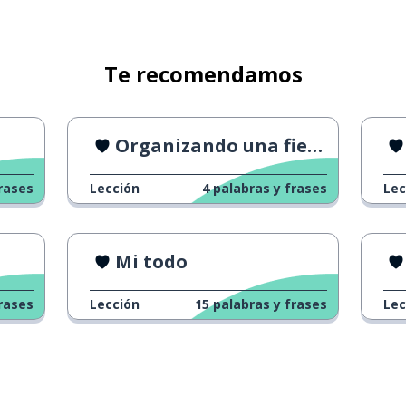
Te recomendamos
Organizando una fiesta
rases
Lección
4
palabras y frases
Lec
Mi todo
rases
Lección
15
palabras y frases
Lec