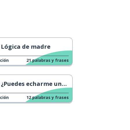
Lógica de madre
ción
21
palabras y frases
¿Puedes echarme una mano?
ción
12
palabras y frases