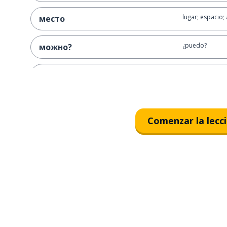
lugar; espacio;
место
¿puedo?
можно?
darse cuenta; n
заметить
increíble
невероятный
Comenzar la lecc
conexión; unió
соединение
amarillo
жёлтый
río
река
negro
чёрный