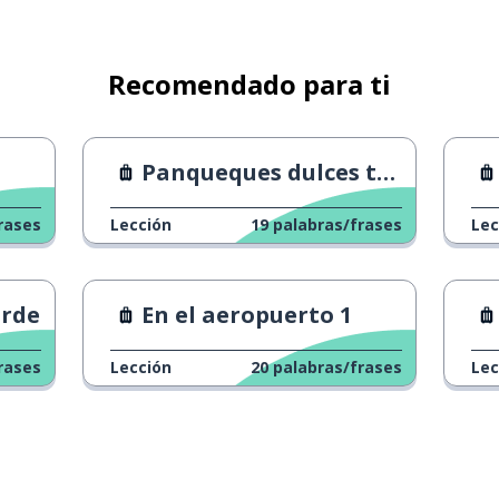
Recomendado para ti
Panqueques dulces tailandeses
rases
Lección
19
palabras/frases
Lec
arde
En el aeropuerto 1
rases
Lección
20
palabras/frases
Lec