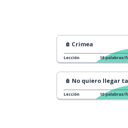
Crimea
Lección
18
palabras/f
No quiero llegar t
Lección
10
palabras/f