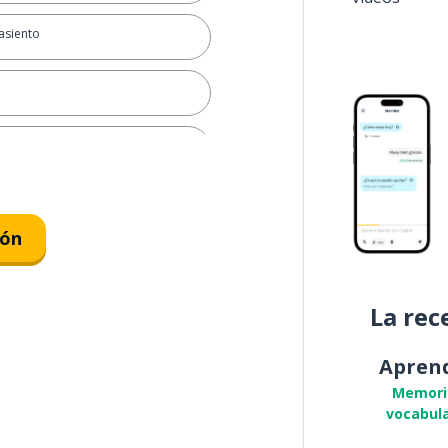
 asiento
otar
ión
n
La rec
Apren
Memori
vocabula