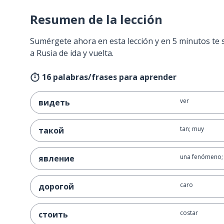
Resumen de la lección
Sumérgete ahora en esta lección y en 5 minutos te 
a Rusia de ida y vuelta.
16 palabras/frases para aprender
ver
видеть
tan; muy
такой
una fenómeno; 
явление
caro
дорогой
costar
стоить