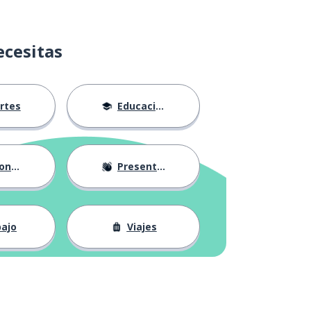
ecesitas
rtes
Educación
nes
Presentándose
ajo
Viajes