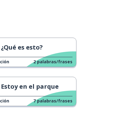
¿Qué es esto?
ción
2
palabras/frases
Estoy en el parque
ción
7
palabras/frases