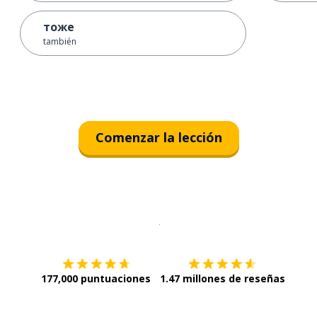
тоже
también
Comenzar la lección
Descargar en
App Store
¡Lo qu
177,000 puntuaciones
1.47 millones de reseñas