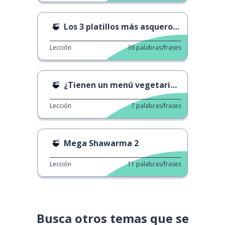
Los 3 platillos más asquerosos.
Lección
36
palabras/frases
¿Tienen un menú vegetariano?
Lección
7
palabras/frases
Mega Shawarma 2
Lección
11
palabras/frases
Busca otros temas que se