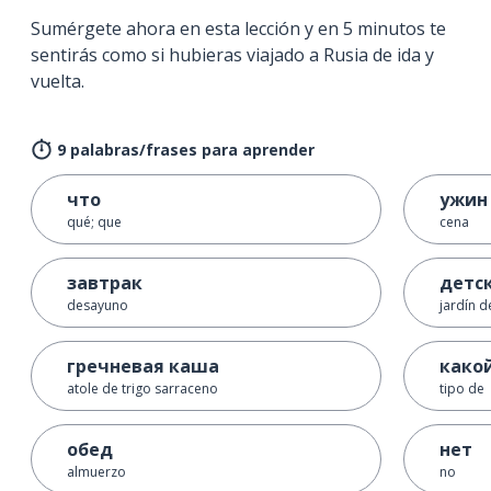
Sumérgete ahora en esta lección y en 5 minutos te
sentirás como si hubieras viajado a Rusia de ida y
vuelta.
9 palabras/frases para aprender
что
ужин
qué; que
cena
завтрак
детс
desayuno
jardín d
гречневая каша
како
atole de trigo sarraceno
tipo de
обед
нет
almuerzo
no