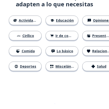
adapten a lo que necesitas
Actividades
Educación
Opinione
Cirílico
Ir de compras
Presentándose
Comida
Lo básico
Relaciones
Deportes
Misceláneo
Salud
Descargar en
App Store
¡Lo qu