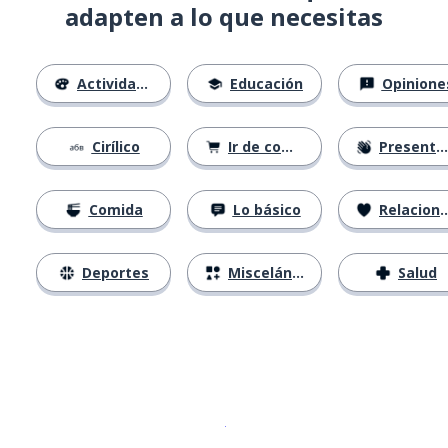
adapten a lo que necesitas
Actividades
Educación
Opinione
Cirílico
Ir de compras
Presentándose
Comida
Lo básico
Relaciones
Deportes
Misceláneo
Salud
Descargar en
App Store
¡Lo qu