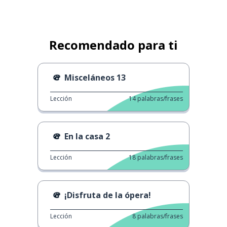
Recomendado para ti
Misceláneos 13
Lección
14
palabras/frases
En la casa 2
Lección
18
palabras/frases
¡Disfruta de la ópera!
Lección
8
palabras/frases