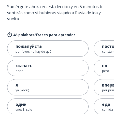
Sumérgete ahora en esta lección y en 5 minutos te
sentirás como si hubieras viajado a Rusia de ida y
vuelta.
48 palabras/frases para aprender
пожалуйста
пост
por favor; no hay de qué
constan
сказать
но
decir
pero
я
впер
ya (vocal)
por pri
один
еда
uno; 1; solo
comida