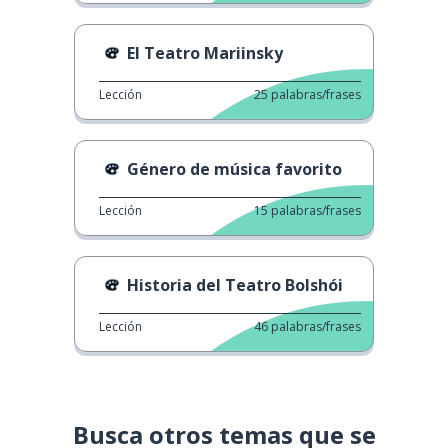
El Teatro Mariinsky
Lección
25
palabras/frases
Género de música favorito
Lección
15
palabras/frases
Historia del Teatro Bolshói
Lección
46
palabras/frases
Busca otros temas que se