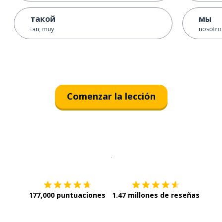
такой
мы
tan; muy
nosotro
Comenzar la lección
Descargar en
App Store
¡Lo qu
177,000 puntuaciones
1.47 millones de reseñas