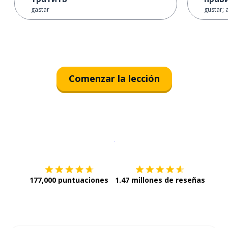
gastar
gustar; 
Comenzar la lección
Descargar en
App Store
¡Lo qu
177,000 puntuaciones
1.47 millones de reseñas