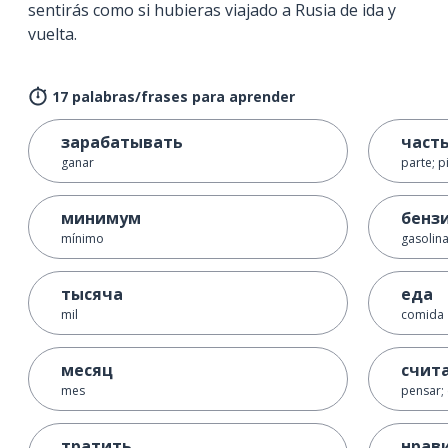
sentirás como si hubieras viajado a Rusia de ida y
vuelta.
17 palabras/frases para aprender
зарабатывать
част
ganar
parte; p
минимум
бенз
mínimo
gasolin
тысяча
еда
mil
comida
месяц
счит
mes
pensar; 
тратить
нрав